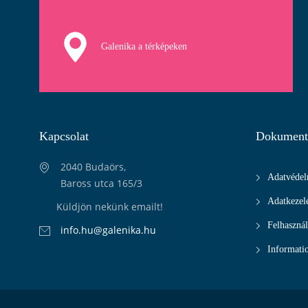
Galenika a térképeken
Kapcsolat
Dokumen
2040 Budaörs,
Adatvédel
Baross utca 165/3
Adatkezelé
Küldjön nekünk emailt!
Felhasznál
info.hu@galenika.hu
Informatio