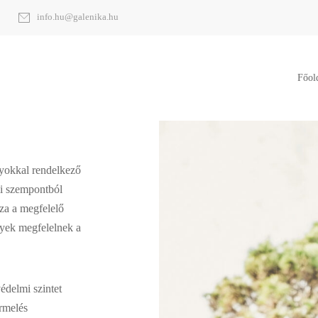
info.hu@galenika.hu
Főol
kkal rendelkező
mi szempontból
za a megfelelő
lyek megfelelnek a
édelmi szintet
ermelés