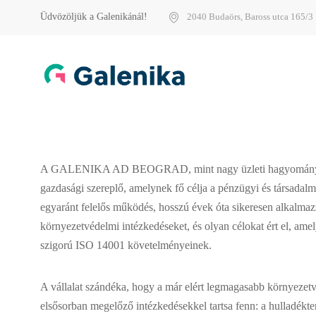
Üdvözöljük a Galenikánál!
2040 Budaörs, Baross utca 165/3
A GALENIKA AD BEOGRAD, mint nagy üzleti hagyományo
gazdasági szereplő, amelynek fő célja a pénzügyi és társadal
egyaránt felelős működés, hosszú évek óta sikeresen alkalmaz
környezetvédelmi intézkedéseket, és olyan célokat ért el, ame
szigorú ISO 14001 követelményeinek.
A vállalat szándéka, hogy a már elért legmagasabb környezetv
elsősorban megelőző intézkedésekkel tartsa fenn: a hulladékt