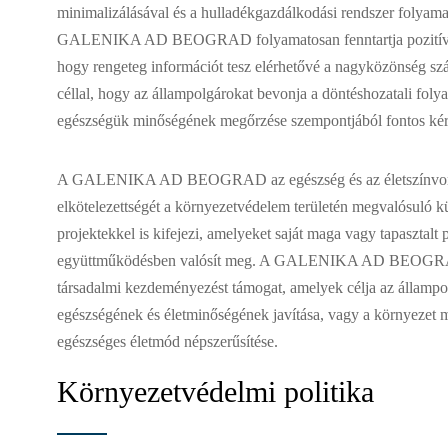
minimalizálásával és a hulladékgazdálkodási rendszer folyamat
GALENIKA AD BEOGRAD folyamatosan fenntartja pozitív im
hogy rengeteg információt tesz elérhetővé a nagyközönség szá
céllal, hogy az állampolgárokat bevonja a döntéshozatali foly
egészségük minőségének megőrzése szempontjából fontos ké
A GALENIKA AD BEOGRAD az egészség és az életszínvonal 
elkötelezettségét a környezetvédelem területén megvalósuló 
projektekkel is kifejezi, amelyeket saját maga vagy tapasztalt 
együttműködésben valósít meg. A GALENIKA AD BEOGR
társadalmi kezdeményezést támogat, amelyek célja az államp
egészségének és életminőségének javítása, vagy a környezet 
egészséges életmód népszerűsítése.
Környezetvédelmi politika