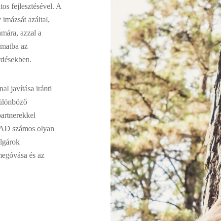
os fejlesztésével. A
ázsát azáltal,
mára, azzal a
amatba az
rdésekben.
javítása iránti
különböző
partnerekkel
AD számos olyan
olgárok
megóvása és az