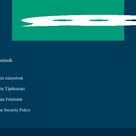
tumok
mi irányelvek
si Tájékoztató
ási Feltételek
n Security Policy