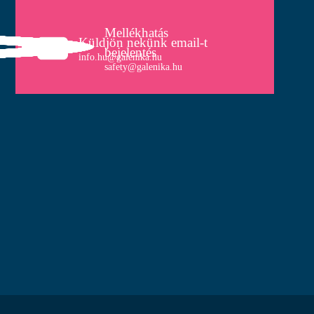
Mellékhatás
Küldjön nekünk email-t
bejelentés
info.hu@galenika.hu
safety@galenika.hu