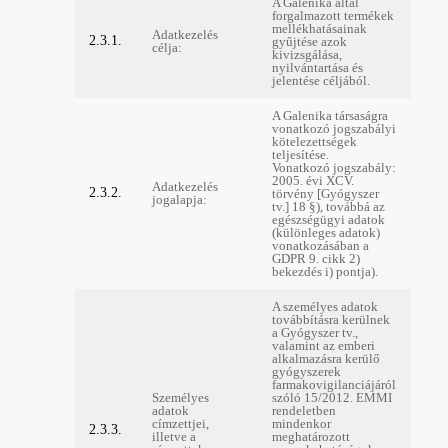
A Galenika által
forgalmazott termékek
mellékhatásainak
Adatkezelés
2.3.1.
gyűjtése azok
célja:
kivizsgálása,
nyilvántartása és
jelentése céljából.
A Galenika társaságra
vonatkozó jogszabályi
kötelezettségek
teljesítése.
Vonatkozó jogszabály:
2005. évi XCV.
Adatkezelés
2.3.2.
törvény [Gyógyszer
jogalapja:
tv.] 18 §), továbbá az
egészségügyi adatok
(különleges adatok)
vonatkozásában a
GDPR 9. cikk 2)
bekezdés i) pontja).
A személyes adatok
továbbításra kerülnek
a Gyógyszer tv.,
valamint az emberi
alkalmazásra kerülő
gyógyszerek
farmakovigilanciájáról
Személyes
szóló 15/2012. EMMI
adatok
rendeletben
címzettjei,
mindenkor
2.3.3.
illetve a
meghatározott