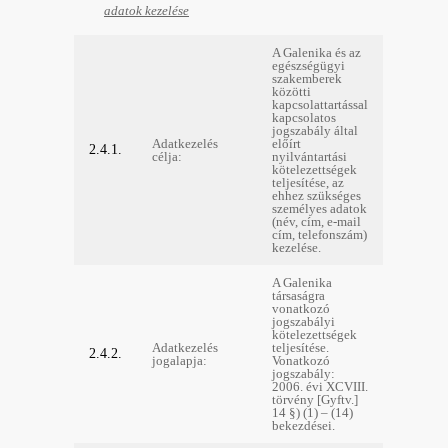
adatok kezelése
A Galenika és az
egészségügyi
szakemberek
közötti
kapcsolattartással
kapcsolatos
jogszabály által
Adatkezelés
előírt
2.4.1.
célja:
nyilvántartási
kötelezettségek
teljesítése, az
ehhez szükséges
személyes adatok
(név, cím, e-mail
cím, telefonszám)
kezelése.
A Galenika
társaságra
vonatkozó
jogszabályi
kötelezettségek
Adatkezelés
teljesítése.
2.4.2.
jogalapja:
Vonatkozó
jogszabály:
2006. évi XCVIII.
törvény [Gyftv.]
14 §) (1) – (14)
bekezdései.