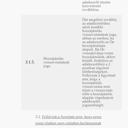
adatkezelő részére
közvetlenül
továbbítsa.
Önt megilleti továbbá,
az adatkezeléshez
adott korábbi
hozzájárulás
visszavonásának joga,
abban az esetben, ha
az adatkezelés az Ön
hozzájárulásán
alapult. Ha Ön
visszakívánja vonni
hozzájárulását, akkor
Hozzájárulás
kérjük, forduljon az
3.1.5.
visszavonásának
adatkezelőhöz a 2.
joga
pontban rögzített
elérhetőségeken.
Felhívjuk a figyelmét
arra, hogy a
hozzájárulás
visszavonása nem
érinti a visszavonás
előtt a hozzájárulás
alapján végrehajtott
adatkezelés
jogszerűségét.
3.2.
Felhívjuk a figyelmét arra, hogy egyes
jogai részben vagy egészben korlátozottak