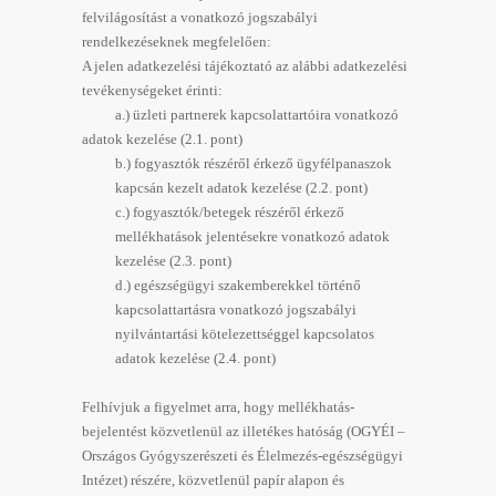
felvilágosítást a vonatkozó jogszabályi
rendelkezéseknek megfelelően:
A jelen adatkezelési tájékoztató az alábbi adatkezelési
tevékenységeket érinti:
a.) üzleti partnerek kapcsolattartóira vonatkozó
adatok kezelése (2.1. pont)
b.) fogyasztók részéről érkező ügyfélpanaszok
kapcsán kezelt adatok kezelése (2.2. pont)
c.) fogyasztók/betegek részéről érkező
mellékhatások jelentésekre vonatkozó adatok
kezelése (2.3. pont)
d.) egészségügyi szakemberekkel történő
kapcsolattartásra vonatkozó jogszabályi
nyilvántartási kötelezettséggel kapcsolatos
adatok kezelése (2.4. pont)
Felhívjuk a figyelmet arra, hogy mellékhatás-
bejelentést közvetlenül az illetékes hatóság (OGYÉI –
Országos Gyógyszerészeti és Élelmezés-egészségügyi
Intézet) részére, közvetlenül papír alapon és