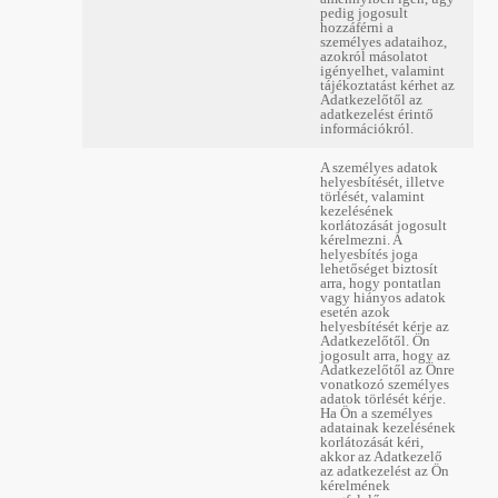
pedig jogosult
hozzáférni a
személyes adataihoz,
azokról másolatot
igényelhet, valamint
tájékoztatást kérhet az
Adatkezelőtől az
adatkezelést érintő
információkról.
A személyes adatok
helyesbítését, illetve
törlését, valamint
kezelésének
korlátozását jogosult
kérelmezni. A
helyesbítés joga
lehetőséget biztosít
arra, hogy pontatlan
vagy hiányos adatok
esetén azok
helyesbítését kérje az
Adatkezelőtől. Ön
jogosult arra, hogy az
Adatkezelőtől az Önre
vonatkozó személyes
adatok törlését kérje.
Ha Ön a személyes
adatainak kezelésének
korlátozását kéri,
akkor az Adatkezelő
az adatkezelést az Ön
kérelmének