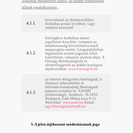
jogainak megsértését észleli, az alábbi lehetőségek
állnak rendelkezésére:
közvetlenül az Adatkezelőhöz
4.1.1.
fordulhat postai levélben, vagy
emailen keresztül
bírósághoz fordulhat adatai
jogellenes kezelése, valamint az
adatbiztonság követelményeinek
megszegése esetén. A jogszabályban
4.1.2.
rögzítettek szerint jogosult lehet
kártérítésre, valamint sérelem díjra. A
bíróság illetékességéről és
elérhetőségeiről az alábbi honlapon
tájékozódhat:
www.birosagok.hu
az érintett felügyeleti hatóságnál, a
Nemzeti Adatvédelmi és
Információszabadság Hatóságnál
panaszt nyújthat be. A NAIH
4.1.3.
elérhetőségei: Székhely: H-1055
Budapest, Falk Miksa utca 9-11
Weboldal:
www.naih.hu
Email:
ugyfelszolgalat@naih.hu
5. A jelen tájékoztató módosításának joga