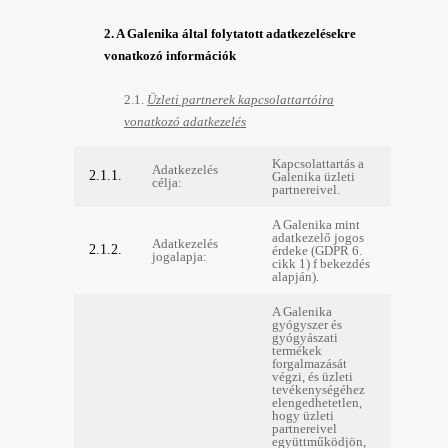
2. A Galenika által folytatott adatkezelésekre
vonatkozó információk
2.1.
Üzleti partnerek kapcsolattartóira
vonatkozó adatkezelés
Kapcsolattartás a
Adatkezelés
2.1.1.
Galenika üzleti
célja:
partnereivel.
A Galenika mint
adatkezelő jogos
Adatkezelés
2.1.2.
érdeke (GDPR 6.
jogalapja:
cikk 1) f bekezdés
alapján).
A Galenika
gyógyszer és
gyógyászati
termékek
forgalmazását
végzi, és üzleti
tevékenységéhez
elengedhetetlen,
hogy üzleti
partnereivel
együttműködjön,