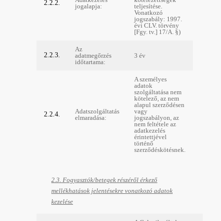
2.2.2.
jogalapja:
teljesítése.
Vonatkozó
jogszabály: 1997.
évi CLV. törvény
[Fgy. tv.] 17/A. §)
Az
2.2.3.
adatmegőrzés
3 év
időtartama:
A személyes
adatok
szolgáltatása nem
kötelező, az nem
alapul szerződésen
Adatszolgáltatás
vagy
2.2.4.
elmaradása:
jogszabályon, az
nem feltétele az
adatkezelés
érintettjével
történő
szerződéskötésnek.
2.3. Fogyasztók/betegek részéről érkező
mellékhatások jelentésekre vonatkozó adatok
kezelése