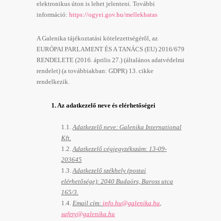
elektronikus úton is lehet jelenteni. További
információ:
https://ogyei.gov.hu/mellekhatas
A Galenika tájékoztatási kötelezettségéről, az
EURÓPAI PARLAMENT ÉS A TANÁCS (EU) 2016/679
RENDELETE (2016. április 27.) (általános adatvédelmi
rendelet) (a továbbiakban: GDPR) 13. cikke
rendelkezik.
1.
Az adatkezelő neve és elérhetőségei
1.1.
Adatkezelő neve: Galenika International
Kft.
1.2.
Adatkezelő cégjegyzékszám: 13-09-
203645
1.3.
Adatkezelő székhely (postai
elérhetősége): 2040 Budaörs, Baross utca
165/3.
1.4.
Email cím:
info.hu@galenika.hu
,
safety@galenika.hu