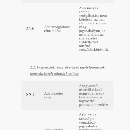
A személyes
adatok
szolgáltatása nem
kötelező, az nem
alapul szerződésen
Adatszolgáltatás
vagy
2.1.6.
elmaradása:
jogszabályon, az
nem feltétele az
adatkezelés
érintettjével
történő
szerződéskötésnek.
2.2.
Fogyasztók részéről érkező ügyfélpanaszok
kapcsán kezelt adatok kezelése
A fogyasztók
részéről érkező
Adatkezelés
termékpanaszok
2.2.1.
célja:
kivizsgálása, a
fogyasztói
panaszok kezelése.
A Galenika
társaságra
vonatkozó
jogszabályi
Adatkezelés
kötelezettségek