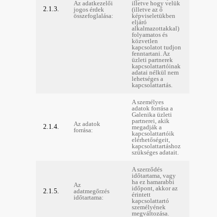
Az adatkezelői
illetve hogy velük
2.1.3.
jogos érdek
(illetve az ő
összefoglalása:
képviseletükben
eljáró
alkalmazottakkal)
folyamatos és
közvetlen
kapcsolatot tudjon
fenntartani. Az
üzleti partnerek
kapcsolattartóinak
adatai nélkül nem
lehetséges a
kapcsolattartás.
A személyes
adatok forrása a
Galenika üzleti
partnerei, akik
Az adatok
2.1.4.
megadják a
forrása:
kapcsolattartóik
elérhetőségeit,
kapcsolattartáshoz
szükséges adatait.
A szerződés
időtartama, vagy
ha ez hamarabbi
Az
időpont, akkor az
2.1.5.
adatmegőrzés
érintett
időtartama:
kapcsolattartó
személyének
megváltozása.