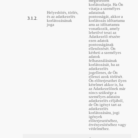
megfelelően
korlátozhatja. Ha Ön
vitatja a személyes
Helyesbítés, törlés,
adatainak
és az adatkezelés
pontosságát, akkor a
3.1.2.
korlátozásának
korlátozás időtartama
joga
arra az időtartamra
vonatkozik, amely
lehetővé teszi az
Adatkezelő részére
ezen adatok
pontosságának
ellenőrzését. Ön
kérheti a személyes
adatok
felhasználásának
korlátozását, ha az
adatkezelés
jogellenes, de Ön
ellenzi azok törlését.
Ön előterjeszthet ilyen
kérelmet akkor is, ha
az Adatkezelőnek már
nincs szüksége a
személyes adataira
adatkezelés céljából,
de Ön igényt tart az
adatkezelés
korlátozására, jogi
igények
előterjesztéséhez,
érvényesítéséhez vagy
védelméhez.