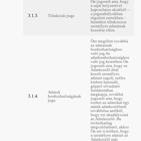
Ön jogosult arra, hogy
a saját helyzetével
kapcsolatos okokból –
a jogszabályokban
3.1.3.
Tiltakozás joga
rögzített esetekben –
bármikor tiltakozzon
személyes adatainak
kezelése ellen.
Önt megilleti továbbá
az adatainak
hordozhatósághoz
való jog Az
adathordozhatósághoz
való jog keretében Ön
jogosult arra, hogy az
Adatkezelő által
kezelt személyes
adatait tagolt, széles
körben használt,
géppel olvasható
formátumban
Adatok
megkapja, továbbá
3.1.4.
hordozhatóságának
jogosult arra, hogy
joga
ezeket az adatokat egy
másik adatkezelőnek
továbbítsa anélkül,
hogy ezt akadályozná
az Adatkezelő. Ha
technikailag
megvalósítható, akkor
Ön azt is kérheti, hogy
a személyes adatait az
Adatkezelő más