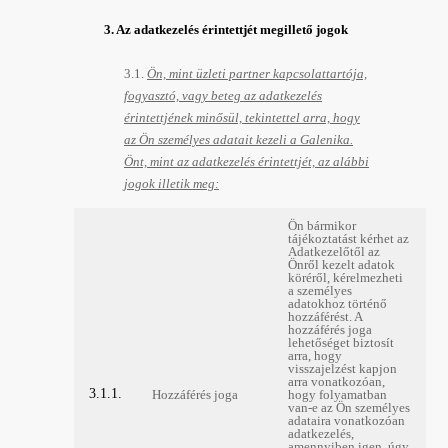
3. Az adatkezelés érintettjét megillető jogok
3.1.
Ön, mint üzleti partner kapcsolattartója,
fogyasztó, vagy beteg az adatkezelés
érintettjének minősül, tekintettel arra, hogy
az Ön személyes adatait kezeli a Galenika.
Önt, mint az adatkezelés érintettjét, az alábbi
jogok illetik meg:
Ön bármikor
tájékoztatást kérhet az
Adatkezelőtől az
Önről kezelt adatok
köréről, kérelmezheti
a személyes
adatokhoz történő
hozzáférést. A
hozzáférés joga
lehetőséget biztosít
arra, hogy
visszajelzést kapjon
arra vonatkozóan,
3.1.1.
Hozzáférés joga
hogy folyamatban
van-e az Ön személyes
adataira vonatkozóan
adatkezelés,
amennyiben igen, úgy