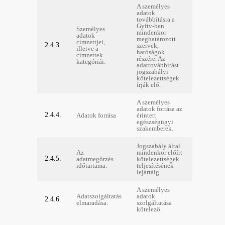
A személyes
adatok
továbbításra a
Gyftv-ben
Személyes
mindenkor
adatok
meghatározott
címzettjei,
2.4.3.
szervek,
illetve a
hatóságok
címzettek
részére. Az
kategóriái:
adattovábbítást
jogszabályi
kötelezettségek
írják elő.
A személyes
adatok forrása az
2.4.4.
Adatok forrása
érintett
egészségügyi
szakemberek.
Jogszabály által
Az
mindenkor előírt
2.4.5.
adatmegőrzés
kötelezettségek
időtartama:
teljesítésének
lejártáig.
A személyes
Adatszolgáltatás
adatok
2.4.6.
elmaradása:
szolgáltatása
kötelező.