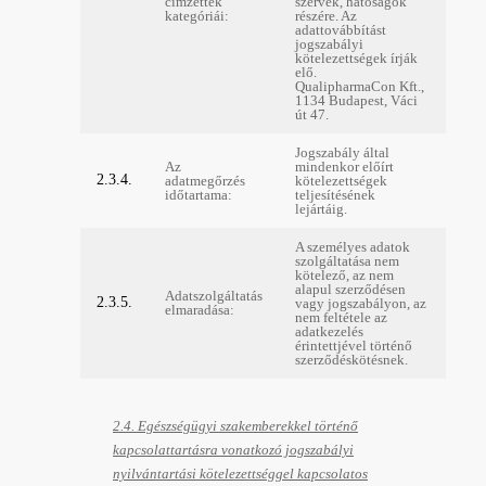
címzettek
szervek, hatóságok
kategóriái:
részére. Az
adattovábbítást
jogszabályi
kötelezettségek írják
elő.
QualipharmaCon Kft.,
1134 Budapest, Váci
út 47.
Jogszabály által
Az
mindenkor előírt
2.3.4.
adatmegőrzés
kötelezettségek
időtartama:
teljesítésének
lejártáig.
A személyes adatok
szolgáltatása nem
kötelező, az nem
alapul szerződésen
Adatszolgáltatás
2.3.5.
vagy jogszabályon, az
elmaradása:
nem feltétele az
adatkezelés
érintettjével történő
szerződéskötésnek.
2.4. Egészségügyi szakemberekkel történő
kapcsolattartásra vonatkozó jogszabályi
nyilvántartási kötelezettséggel kapcsolatos