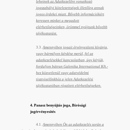
lehetnek az Adatkezelőre vonatkozó
jogszabályi kötelezettségek illetőleg annak
jogos érdekei miatt. Bővebb információkért
keressen minket a megadott
elérhetőségeinken, örömmel nyújtunk bővebb
tájékoztatást.
3.3.
Amennyiben jogait érvényesíteni kívánja,
vagy bármilyen kérdése merül, fel az
adatkezelésekkel kapcsolatban, úgy kérjük,
forduljon bátran Galenika International Kft.-
hez közvetlenül vagy adatvédelmi
tisztviselőnkhöz a jelen Adatkezelési
tájékoztatóban rögzített elérhetőségeken.
4. Panasz benyújtás joga, Bírósági
jogérvényesítés
4.1.
Amennyiben Ön az adatkezelés során a