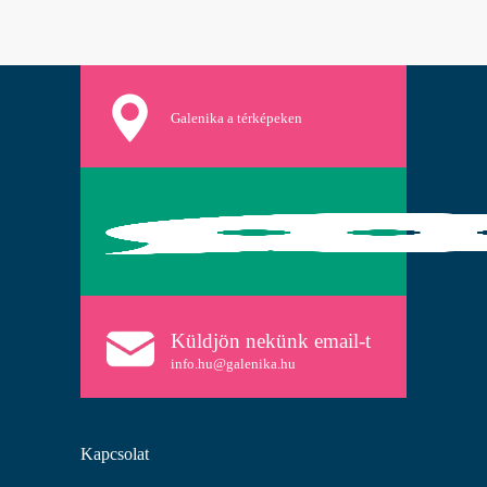
Galenika a térképeken
Küldjön nekünk email-t
info.hu@galenika.hu
Kapcsolat