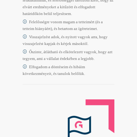
feladataimmal, és felelősséggel tartozom azért, hogy az
elvárt eredményeket a kitűzött és elfogadott
határidőkön belül teljesítsem.
Felelősségre vonom magam a tetteimért (és a
tetteim hiányáért), és betartom az ígéreteimet.
Visszajelzést adok, és nyitott vagyok arra, hogy
visszajelzést kapjak és kérjek másoktól.
Őszinte, átlátható és elkötelezett vagyok, hogy azt
tegyem, ami a vállalat érdekében a legjobb.
Elfogadom a döntéseim és hibáim
következményeit, és tanulok belőlük.