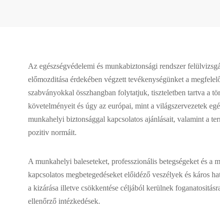
Az egészségvédelemi és munkabiztonsági rendszer felülvizsgá
előmozditása érdekében végzett tevékenységünket a megfelel
szabványokkal összhangban folytatjuk, tiszteletben tartva a tö
követelményeit és úgy az európai, mint a világszervezetek egé
munkahelyi biztonsággal kapcsolatos ajánlásait, valamint a te
pozitiv normáit.
A munkahelyi baleseteket, professzionális betegségeket és a 
kapcsolatos megbetegedéseket előidéző veszélyek és káros h
a kizárása illetve csökkentése céljából kerülnek foganatositás
ellenőrző intézkedések.