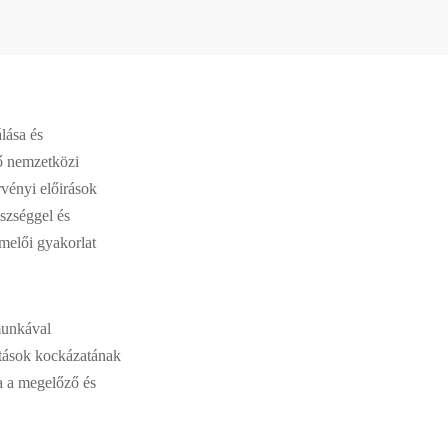
lása és
ő nemzetközi
rvényi előirások
szséggel és
rmelői gyakorlat
munkával
atások kockázatának
ra a megelőző és