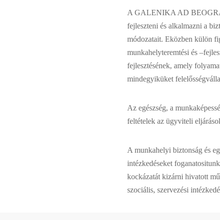
A GALENIKA AD BEOGRAD tež
fejleszteni és alkalmazni a bi
módozatait. Eközben külön fig
munkahelyteremtési és –fejles
fejlesztésének, amely folyama
mindegyiküket felelősségválla
Az egészség, a munkaképessé
feltételek az ügyviteli eljárás
A munkahelyi biztonság és e
intézkedéseket foganatositun
kockázatát kizárni hivatott m
szociális, szervezési intézke