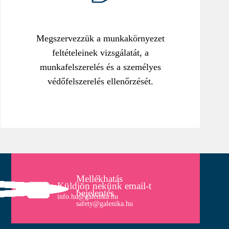
Megszervezzük a munkakörnyezet
feltételeinek vizsgálatát, a
munkafelszerelés és a személyes
védőfelszerelés ellenőrzését.
Mellékhatás
Küldjön nekünk email-t
bejelentés
info.hu@galenika.hu
safety@galenika.hu