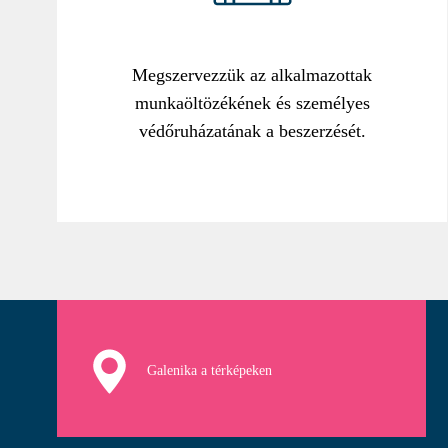
Megszervezzük az alkalmazottak
munkaöltözékének és személyes
védőruházatának a beszerzését.
Galenika a térképeken