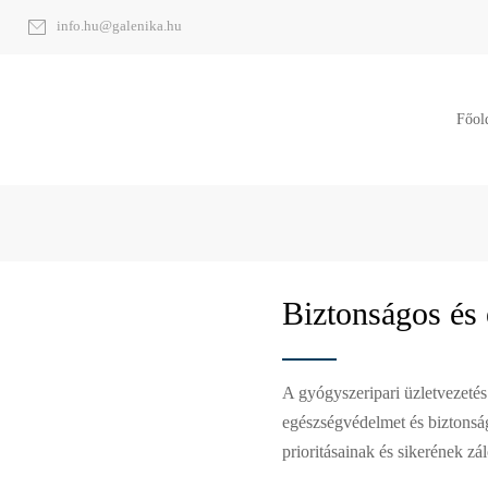
info.hu@galenika.hu
Főol
Biztonságos és
A gyógyszeripari üzletvezeté
egészségvédelmet és biztonságo
prioritásainak és sikerének zá