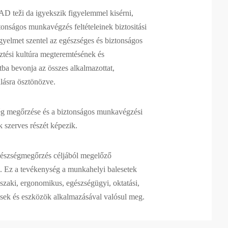
i da igyekszik figyelemmel kisérni,
ztonságos munkavégzés feltételeinek biztositási
yelmet szentel az egészséges és biztonságos
ztési kultúra megteremtésének és
tba bevonja az összes alkalmazottat,
lásra ösztönözve.
g megőrzése és a biztonságos munkavégzési
ok szerves részét képezik.
gészségmegőrzés céljából megelőző
k. Ez a tevékenység a munkahelyi balesetek
űszaki, ergonomikus, egészségügyi, oktatási,
dések és eszközök alkalmazásával valósul meg.