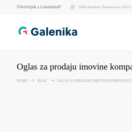
Üdvözöljük a Galenikánál!
2040 Budaörs, Baross utca 165/3
Oglas za prodaju imovine kompa
HOME
BLOG
OGLAS ZA PRODAJU IMOVINE KOMPANIJE 