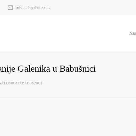
info.hu@galenika.hu
Nas
nije Galenika u Babušnici
GALENIKA U BABUŠNICI