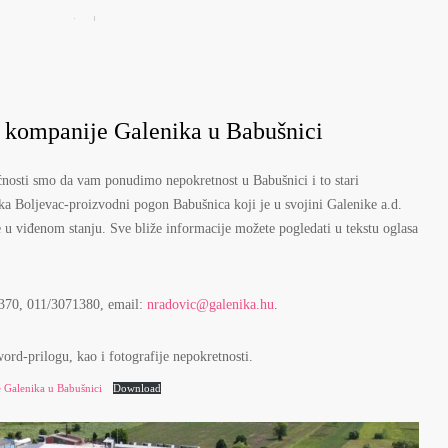
 kompanije Galenika u Babušnici
nosti smo da vam ponudimo nepokretnost u Babušnici i to stari
 Boljevac-proizvodni pogon Babušnica koji je u svojini Galenike a.d.
u viđenom stanju. Sve bliže informacije možete pogledati u tekstu oglasa
-370, 011/3071380, email:
nradovic@galenika.hu
.
ord-prilogu, kao i fotografije nepokretnosti.
e Galenika u Babušnici
Download