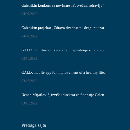
Galenikin konkurs za novinare ,,Posvećeni zdravlju”
04/07/2022
Galenikin projekat ,,Zdravo dvadesete’’ drugi put zaredom dobitnik Disrupt priznanja
04/04/2022
GALIX mobilna aplikacija za unapređenje zdravog životnog stila
03/15/2022
GALIX mobile app for improvement of a healthy lifestyle
03/15/2022
Nenad Mijailović, izvršni direktor za finansije Galenike – proglašen za najboljeg regionalnog finansijskog direktora za Jugoistočnu Evropu
03/10/2022
Pretraga sajta