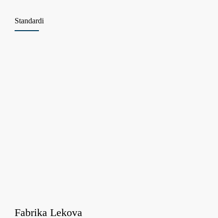
– Jedna polu automatska linija za pakovanje u staklene i plastične bočice
Standardi
Fabrika Lekova