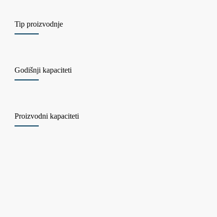
Tip proizvodnje
Godišnji kapaciteti
Proizvodni kapaciteti
– Tablete, film-tablete, obložene tablete i kapsule
– 4 linije za blister pakovanje sa različitim tipovima materijala
– Jedna linija za pakovanje u strip ambalaži