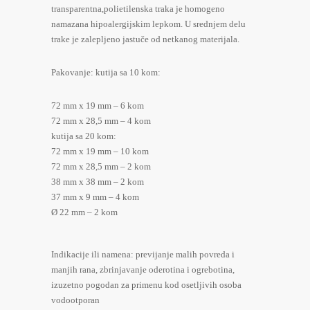
transparentna,polietilenska traka je homogeno
namazana hipoalergijskim lepkom. U srednjem delu
trake je zalepljeno jastuče od netkanog materijala.
Pakovanje: kutija sa 10 kom:
72 mm x 19 mm – 6 kom
72 mm x 28,5 mm – 4 kom
kutija sa 20 kom:
72 mm x 19 mm – 10 kom
72 mm x 28,5 mm – 2 kom
38 mm x 38 mm – 2 kom
37 mm x 9 mm – 4 kom
Ø 22 mm – 2 kom
Indikacije ili namena: previjanje malih povreda i
manjih rana, zbrinjavanje oderotina i ogrebotina,
izuzetno pogodan za primenu kod osetljivih osoba
vodootporan