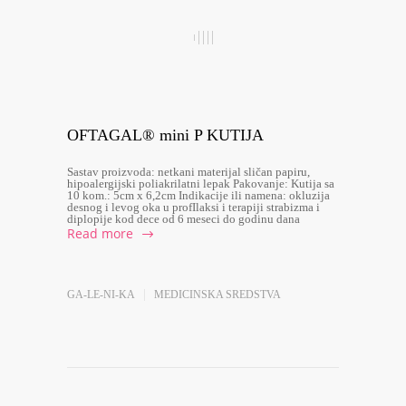
OFTAGAL® mini P KUTIJA
Sastav proizvoda: netkani materijal sličan papiru,
hipoalergijski poliakrilatni lepak Pakovanje: Kutija sa
10 kom.: 5cm x 6,2cm Indikacije ili namena: okluzija
desnog i levog oka u profIlaksi i terapiji strabizma i
diplopije kod dece od 6 meseci do godinu dana
Read more
GA-LE-NI-KA
MEDICINSKA SREDSTVA