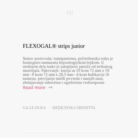
FLEXOGAL® strips junior
Sastav proizvoda: transparentna, polietilenska traka je
homogeno namazana hipoalergijskim lepkom. U
srednjem delu trake je zalepljeno jastuče od netkanog
materijala. Pakovanje: kutija sa 10 kom 72 mm x 19
mm - 6 kom 72 mm x 28,5 mm - 4 kom Indikacije ili
namena: previjanje malih povreda i manjih rana,
zbrinjavanje oderotina i ogrebotina vodootporan
Read more
GA-LE-NI-KA
MEDICINSKA SREDSTVA