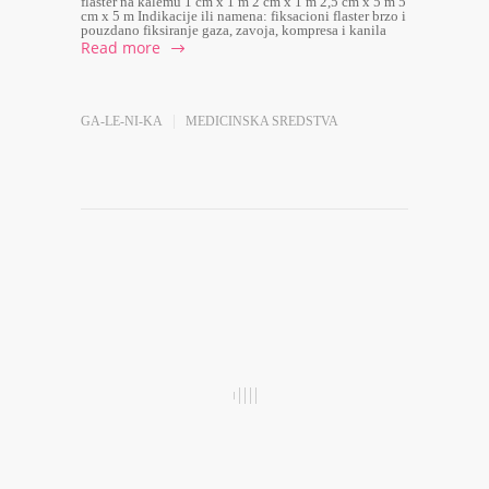
flaster na kalemu 1 cm x 1 m 2 cm x 1 m 2,5 cm x 5 m 5
cm x 5 m Indikacije ili namena: fiksacioni flaster brzo i
pouzdano fiksiranje gaza, zavoja, kompresa i kanila
Read more
GA-LE-NI-KA
MEDICINSKA SREDSTVA