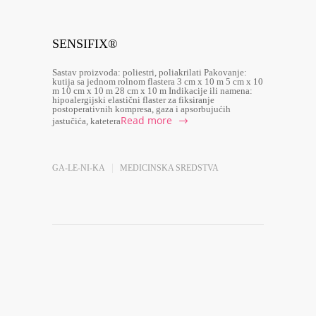
SENSIFIX®
Sastav proizvoda: poliestri, poliakrilati Pakovanje:
kutija sa jednom rolnom flastera 3 cm x 10 m 5 cm x 10
m 10 cm x 10 m 28 cm x 10 m Indikacije ili namena:
hipoalergijski elastični flaster za fiksiranje
postoperativnih kompresa, gaza i apsorbujućih
Read more
jastučića, katetera
GA-LE-NI-KA
MEDICINSKA SREDSTVA