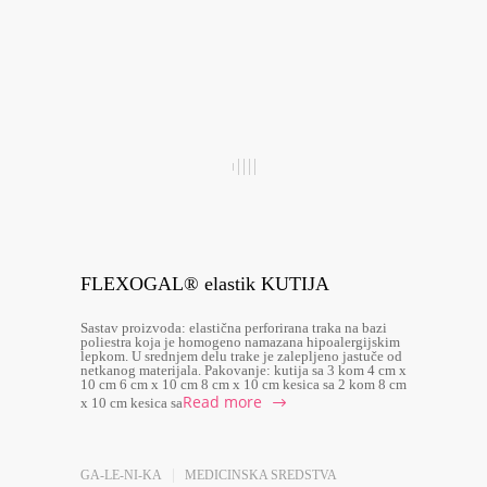
FLEXOGAL® elastik KUTIJA
Sastav proizvoda: elastična perforirana traka na bazi
poliestra koja je homogeno namazana hipoalergijskim
lepkom. U srednjem delu trake je zalepljeno jastuče od
netkanog materijala. Pakovanje: kutija sa 3 kom 4 cm x
10 cm 6 cm x 10 cm 8 cm x 10 cm kesica sa 2 kom 8 cm
Read more
x 10 cm kesica sa
GA-LE-NI-KA
MEDICINSKA SREDSTVA