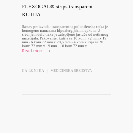
FLEXOGAL® strips transparent
KUTIJA
Sastav proizvoda: transparentna,polietilenska traka je
homogeno namazana hipoalergijskim lepkom. U
srednjem delu trake je zalepljeno jastuče od netkanog
materijala. Pakovanje: kutija sa 10 kom: 72 mm x 19
mm - 6 kom 72 mm x 28,5 mm - 4 kom kutija sa 20
kom: 72 mm x 19 mm - 10 kom 72 mm x
Read more
GA-LE-NI-KA
MEDICINSKA SREDSTVA