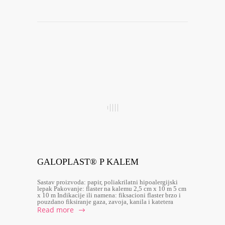
GALOPLAST® P KALEM
Sastav proizvoda: papir, poliakrilatni hipoalergijski
lepak Pakovanje: flaster na kalemu 2,5 cm x 10 m 5 cm
x 10 m Indikacije ili namena: fiksacioni flaster brzo i
pouzdano fiksiranje gaza, zavoja, kanila i katetera
Read more