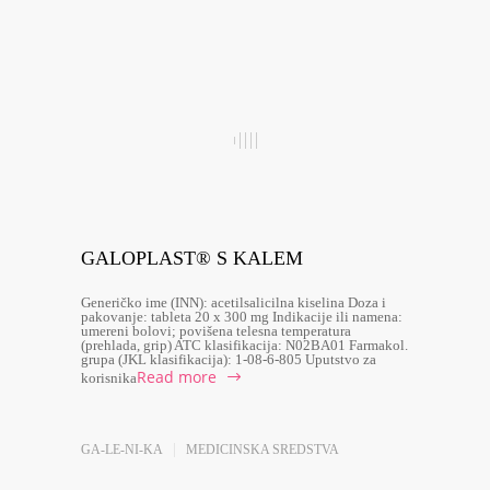
GALOPLAST® S KALEM
Generičko ime (INN): acetilsalicilna kiselina Doza i
pakovanje: tableta 20 x 300 mg Indikacije ili namena:
umereni bolovi; povišena telesna temperatura
(prehlada, grip) ATC klasifikacija: N02BA01 Farmakol.
grupa (JKL klasifikacija): 1-08-6-805 Uputstvo za
Read more
korisnika
GA-LE-NI-KA
MEDICINSKA SREDSTVA