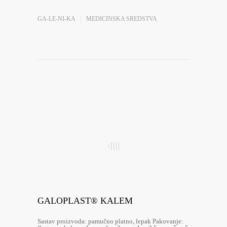
GA-LE-NI-KA
MEDICINSKA SREDSTVA
GALOPLAST® KALEM
Sastav proizvoda: pamučno platno, lepak Pakovanje: