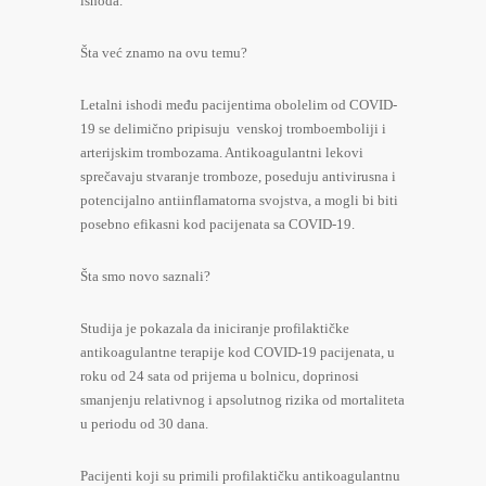
ishoda.
Šta već znamo na ovu temu?
Letalni ishodi među pacijentima obolelim od COVID-
19 se delimično pripisuju venskoj tromboemboliji i
arterijskim trombozama. Antikoagulantni lekovi
sprečavaju stvaranje tromboze, poseduju antivirusna i
potencijalno antiinflamatorna svojstva, a mogli bi biti
posebno efikasni kod pacijenata sa COVID-19.
Šta smo novo saznali?
Studija je pokazala da iniciranje profilaktičke
antikoagulantne terapije kod COVID-19 pacijenata, u
roku od 24 sata od prijema u bolnicu, doprinosi
smanjenju relativnog i apsolutnog rizika od mortaliteta
u periodu od 30 dana.
Pacijenti koji su primili profilaktičku antikoagulantnu