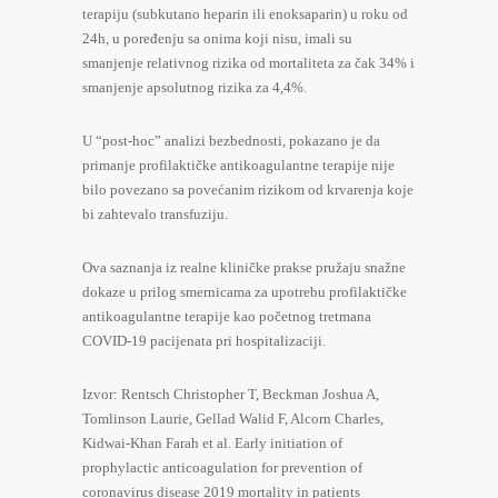
terapiju (subkutano heparin ili enoksaparin) u roku od
24h, u poređenju sa onima koji nisu, imali su
smanjenje relativnog rizika od mortaliteta za čak 34% i
smanjenje apsolutnog rizika za 4,4%.
U “post-hoc” analizi bezbednosti, pokazano je da
primanje profilaktičke antikoagulantne terapije nije
bilo povezano sa povećanim rizikom od krvarenja koje
bi zahtevalo transfuziju.
Ova saznanja iz realne kliničke prakse pružaju snažne
dokaze u prilog smernicama za upotrebu profilaktičke
antikoagulantne terapije kao početnog tretmana
COVID-19 pacijenata pri hospitalizaciji.
Izvor: Rentsch Christopher T, Beckman Joshua A,
Tomlinson Laurie, Gellad Walid F, Alcorn Charles,
Kidwai-Khan Farah et al. Early initiation of
prophylactic anticoagulation for prevention of
coronavirus disease 2019 mortality in patients