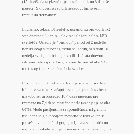
(15 ili više dana glavobolje mesečno, tokom 3 ili više
meseci). Svi učesnici su bili nezadovoljni svojim
trenutnim tretmanom.
Inicijalno, tokom 10 nedelja, učesnici su provodili 1-2
sata dnevno u kućnim uslovima izloženi belom LED
svetlošću. Usledio je “washout” period od 2 nedelje
bez ikakvog svetlosnog tretmana. Zatim, narednih 10
nedelja svi ispitanici su provodili 1-2 sata dnevno
izloženi zelenoj svetlosti, talasne dužine od oko 525
nm i istog intenziteta kao bela svetlost.
Rezultati su pokazali da je lečenje zelenom svetlošću
bilo povezano sa značajnim smanjenjem učestalosti
glavobolje, sa prosečno 18,4 dana mesečno pre
tretmana na 7,4 dana mesečno posle (smanjenje za oko
60%). Među pacijentima sa sporadičnom migrenom,
broj dana sa glavoboljom mesečno je redukovan sa
prosečno 7,9 na 2,4. U grupi pacijenata sa hroničnom
migrenom zabeleženo je prosečno smanjenje sa 22,3 na