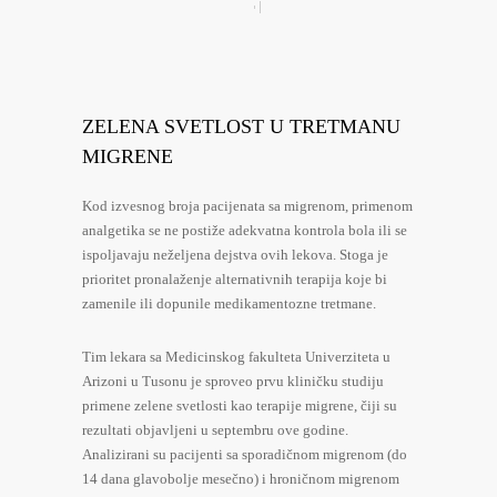
ZELENA SVETLOST U TRETMANU
MIGRENE
Kod izvesnog broja pacijenata sa migrenom, primenom
analgetika se ne postiže adekvatna kontrola bola ili se
ispoljavaju neželjena dejstva ovih lekova. Stoga je
prioritet pronalaženje alternativnih terapija koje bi
zamenile ili dopunile medikamentozne tretmane.
Tim lekara sa Medicinskog fakulteta Univerziteta u
Arizoni u Tusonu je sproveo prvu kliničku studiju
primene zelene svetlosti kao terapije migrene, čiji su
rezultati objavljeni u septembru ove godine.
Analizirani su pacijenti sa sporadičnom migrenom (do
14 dana glavobolje mesečno) i hroničnom migrenom