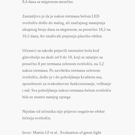
9,4 dana sa migrenom mesečno.
Zanimljivo je da je nakon tretmana belom LED
svetlošću došlo do malog, ali značajnog smanjenja
ukupnog broja dana sa migrenom, sa prosečno 18,2 na
16,5 dana, što istaživaši pripisuju placebo efektu.
Učesnici su takođe prijavili intenzitet bola kod
glavobolje na skali od 0 do 10, koji se smanjio sa
prosečno 8 pre tretmana zelenom svetlošću, na 3,2
nakon tretmana. Po završetku tretmana zelenom
svetlošću, došlo je i do poboljšanja kvaliteta sna,
sposobnosti za svakodnevno funkcionisanje, vežbanje
i rad. Sva poboljšanja nakon tretmana belom svetlošću
bila su znatno manjeg opsega.
Nijedan od učesnika nije prijavio negativne efekte
lečenja svetlošću.
Izvor: Martin LF et al.: Evaluation of green light