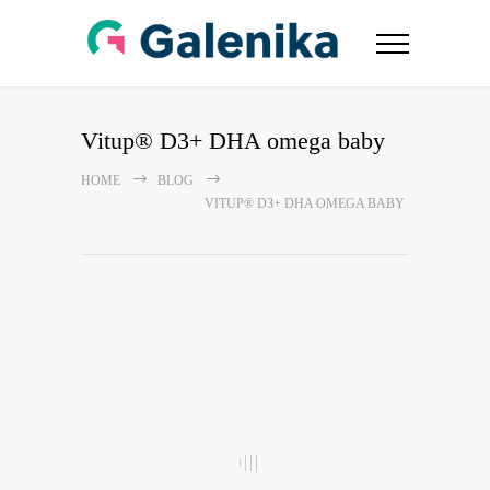
Vitup® D3+ DHA omega baby
HOME
BLOG
VITUP® D3+ DHA OMEGA BABY