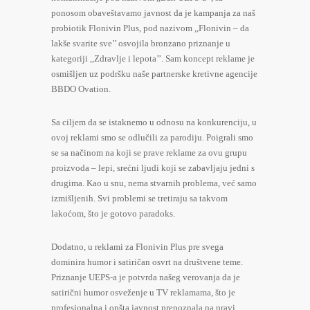
ponosom obaveštavamo javnost da je kampanja za naš
probiotik Flonivin Plus, pod nazivom ,,Flonivin – da
lakše svarite sve’’ osvojila bronzano priznanje u
kategoriji ,,Zdravlje i lepota’’. Sam koncept reklame je
osmišljen uz podršku naše partnerske kretivne agencije
BBDO Ovation.
Sa ciljem da se istaknemo u odnosu na konkurenciju, u
ovoj reklami smo se odlučili za parodiju. Poigrali smo
se sa načinom na koji se prave reklame za ovu grupu
proizvoda – lepi, srećni ljudi koji se zabavljaju jedni s
drugima. Kao u snu, nema stvarnih problema, već samo
izmišljenih. Svi problemi se tretiraju sa takvom
lakoćom, što je gotovo paradoks.
Dodatno, u reklami za Flonivin Plus pre svega
dominira humor i satiričan osvrt na društvene teme.
Priznanje UEPS-a je potvrda našeg verovanja da je
satirični humor osveženje u TV reklamama, što je
profesionalna i opšta javnost prepoznala na pravi