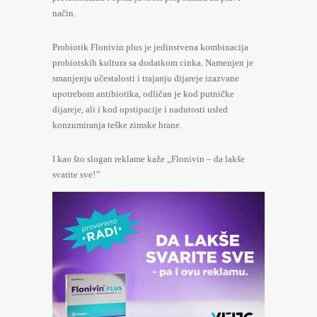
način.
Probiotik Flonivin plus je jedinstvena kombinacija
probiotskih kultura sa dodatkom cinka. Namenjen je
smanjenju učestalosti i trajanju dijareje izazvane
upotrebom antibiotika, odličan je kod putničke
dijareje, ali i kod opstipacije i nadutosti usled
konzumiranja teške zimske hrane.
I kao što slogan reklame kaže ,,Flonivin – da lakše
svarite sve!’’