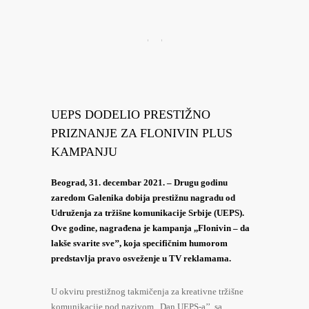
UEPS DODELIO PRESTIŽNO
PRIZNANJE ZA FLONIVIN PLUS
KAMPANJU
Beograd, 31. decembar 2021. – Drugu godinu
zaredom Galenika dobija prestižnu nagradu od
Udruženja za tržišne komunikacije Srbije (UEPS).
Ove godine, nagrađena je kampanja ,,Flonivin – da
lakše svarite sve’’, koja specifičnim humorom
predstavlja pravo osveženje u TV reklamama.
U okviru prestižnog takmičenja za kreativne tržišne
komunikacije pod nazivom ,,Dan UEPS-a’’, sa