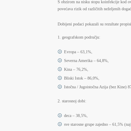
S obzirom na nisku stopu koinfekcije kod ovi
povećava rizik od različitih neželjenih doga
Dobijeni podaci pokazali su rezultate propis
geografskom području:
Evropa – 63,1%,
Severna Amerika – 64,8%,
Kina – 76,2%,
Bliski Istok – 86,0%,
Istočna / Jugoistočna Azija (bez Kine) 
starosnoj dobi:
deca – 38,5%,
sve starosne grupe zajedno – 61,5% (naj