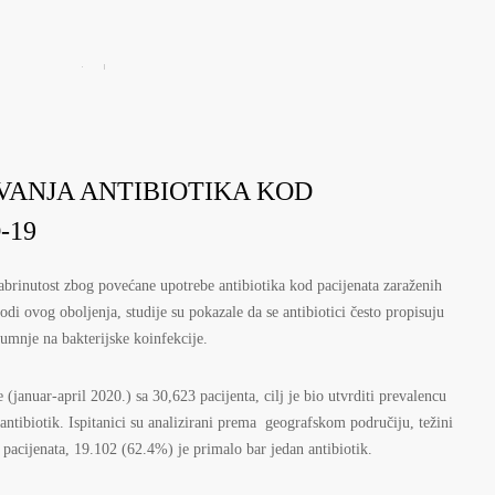
VANJA ANTIBIOTIKA KOD
-19
zabrinutost zbog povećane upotrebe antibiotika kod pacijenata zaraženih
 ovog oboljenja, studije su pokazale da se antibiotici često propisuju
mnje na bakterijske koinfekcije.
 (januar-april 2020.) sa 30,623 pacijenta, cilj je bio utvrditi prevalencu
ntibiotik. Ispitanici su analizirani prema geografskom područiju, težini
 pacijenata, 19.102 (62.4%) je primalo bar jedan antibiotik.