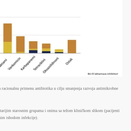
a racionalnu primenu antibiotika u cilju smanjenja razvoja antimikrobne
 starijim starosnim grupama i onima sa težom kliničkom slikom (pacijenti
lnim ishodom infekcije).