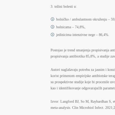
težini bolesti u:
bolničko / ambulantnom okruženju – 5
bolnicama – 74,8%,
jedinicima intenzivne nege – 86,4%.
Postojao je trend smanjenja propisivanja ant
propisivanja antibiotika 85,8%, a studije z
Autori naglašavaju potrebu za jasnim i kon
korist primenom empirijske antibiotske terap
su prospektivne studije koje bi procenile u
kao i identifikovanje odgovarajućih parameta
Izvor: Langford BJ, So M, Raybardhan S, et 
meta-analysis. Clin Microbiol Infect. 2021;