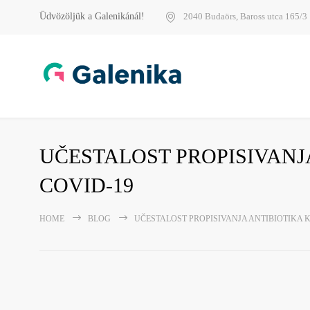
Üdvözöljük a Galenikánál!
2040 Budaörs, Baross utca 165/3
UČESTALOST PROPISIVANJ
COVID-19
HOME
BLOG
UČESTALOST PROPISIVANJA ANTIBIOTIKA K