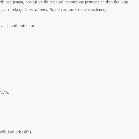
h pacijenata, postoji veliki rizik od nepotrebne primene antibiotika koja
đaja, infekcije
Clostridium difficile
i antimikrobne rezistencije.
ivanja antibiotika prema:
87,5%.
viša kod odraslih).