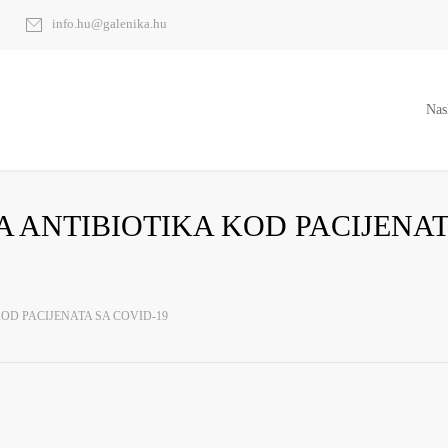
info.hu@galenika.hu
Nas
A ANTIBIOTIKA KOD PACIJENAT
OD PACIJENATA SA COVID-19