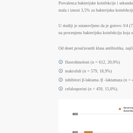
Prevalenca bakterijske koinfekcije i sekund
mala i iznosi 3,5% za bakterijsku koinfekci
U studiji je ustanovljeno da je gotovo 3/4 (7
na procenjenu bakterijsku koinfekciju koja 
Od deset proučavanih klasa antibiotika, najč
fluorohinoloni (n = 612, 20,0%)
makrolidi (n = 579, 18,9%)
inhibitori β-laktama /β -laktamaza (n =
cefalosporini (n = 459, 15,0%).