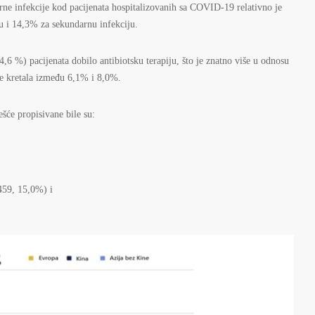
arne infekcije kod pacijenata hospitalizovanih sa COVID-19 relativno je
ju i 14,3% za sekundarnu infekciju.
4,6 %) pacijenata dobilo antibiotsku terapiju, što je znatno više u odnosu
se kretala između 6,1% i 8,0%.
ešće propisivane bile su:
 459, 15,0%) i