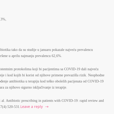
9,3%,
ibiotika tako da su studije u januaru pokazale najveću prevalencu
avršene u aprilu najmanju prevalencu 62,6%.
zistentnim protokolima koji bi pacijentima sa COVID-19 dali najveću
ije i kod kojih bi korist od njihove primene prevazišla rizik. Neophodne
vođenje antibiotika u terapiju kod teško obolelih pacijenata od COVID-19
ra za njihovo sigurno isključivanje iz terapije.
al. Antibiotic prescribing in patients with COVID-19: rapid review and
Leave a reply
27(4):520-531.