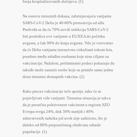
broja hospitalizovanih slučajeva. (1)
Na osnovu trenutnih dokaza, zabrinjavajuća varijanta
SARS-CoV-2 Delta je 40-60% prenosivija od alfa.
Predviđa se da će 70% novih infekcija SARS-CoV-2
biti posledica ove varijante u EU/EEA do početka
avgusta, a čak 90% do kraja avgusta. Vrlo je verovatno
da će Delta varijanta intenzivno cirkulisati tokom leta,
posebno među mlađim osobama koje nisu ciljane za
vakcinaciju. Nažalost, preliminarni podaci pokazuju da
takođe može zaraziti osobe koje su primile samo jednu
dozu trenutno dostupnih vakcina. (2)
Kako proces vakcinacije teče sporije, tako će se
pojavljivati više varijanti. Trenutna situacija je takva
da je prosečna pokrivenost vakcinom u regionu SZO
Evropa svega 24%, dok 50% starijih i 40%
zdravstvenih radnika još uvek nije zaštićeno, što je
daleko od 80% preporučenog obuhvata odrasle
populacije. (1)