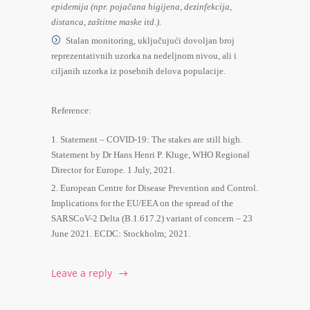
epidemija (npr. pojačana higijena, dezinfekcija,
distanca, zaštitne maske itd.).
Stalan monitoring, uključujući dovoljan broj
reprezentativnih uzorka na nedeljnom nivou, ali i
ciljanih uzorka iz posebnih delova populacije.
Reference:
Statement – COVID-19: The stakes are still high.
Statement by Dr Hans Henri P. Kluge, WHO Regional
Director for Europe. 1 July, 2021.
European Centre for Disease Prevention and Control.
Implications for the EU/EEA on the spread of the
SARSCoV-2 Delta (B.1.617.2) variant of concern – 23
June 2021. ECDC: Stockholm; 2021.
Leave a reply