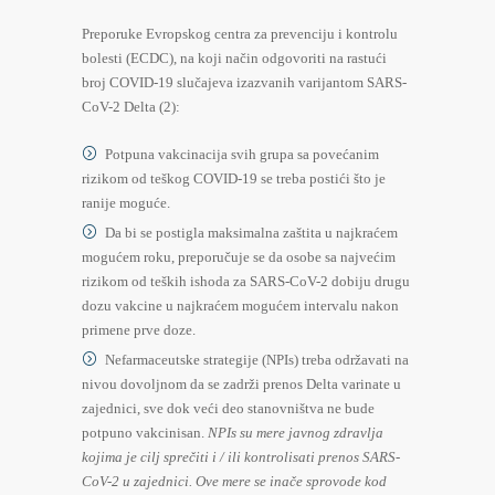
Preporuke Evropskog centra za prevenciju i kontrolu
bolesti (ECDC), na koji način odgovoriti na rastući
broj COVID-19 slučajeva izazvanih varijantom SARS-
CoV-2 Delta (2):
Potpuna vakcinacija svih grupa sa povećanim
rizikom od teškog COVID-19 se treba postići što je
ranije moguće.
Da bi se postigla maksimalna zaštita u najkraćem
mogućem roku, preporučuje se da osobe sa najvećim
rizikom od teških ishoda za SARS-CoV-2 dobiju drugu
dozu vakcine u najkraćem mogućem intervalu nakon
primene prve doze.
Nefarmaceutske strategije (NPIs) treba održavati na
nivou dovoljnom da se zadrži prenos Delta varinate u
zajednici, sve dok veći deo stanovništva ne bude
potpuno vakcinisan.
NPIs su mere javnog zdravlja
kojima je cilj sprečiti i / ili kontrolisati prenos SARS-
CoV-2 u zajednici. Ove mere se inače sprovode kod