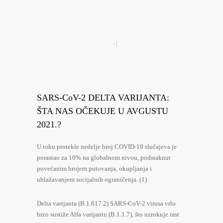
SARS-CoV-2 DELTA VARIJANTA:
ŠTA NAS OČEKUJE U AVGUSTU
2021.?
U toku protekle nedelje broj COVID-19 slučajeva je
porastao za 10% na globalnom nivou, podstaknut
povećanim brojem putovanja, okupljanja i
ublažavanjem socijalnih ograničenja. (1)
Delta varijanta (B.1.617.2) SARS-CoV-2 virusa vrlo
brzo sustiže Alfa varijantu (B.1.1.7), što uzrokuje rast