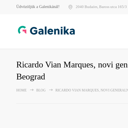
Üdvözöljük a Galenikánál!
2040 Budaörs, Baross utca 165/3
Ricardo Vian Marques, novi gene
Beograd
HOME
BLOG
RICARDO VIAN MARQUES, NOVI GENERALN