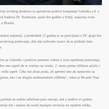
ciji izvršnog direktora za operativne poslove kompanije Galenika a.d. u
hard Andreas Dr. Nordmann, posle dve godine u Srbiji, nastavlja svoju
 u Brazilu.
tskoj industriji, a prethodnih 15 godina je na pozicijama u NC grupi bio
orativnog poslovanja, dok nije prihvatio izazov da se pridruži timu
e.
čne za Galeniku i pozitivne promene vidimo u svim aspektima poslovanja,
edno smo uspeli da se vratimo na visoko, 2. mesto prema tržišnom učešću i
a veliki uspeh. Čeka nas dosta posla, ali spremni smo da nastavimo sa
 regionu, kao i na drugim međunarodnim tržištima
“, rekao je Ricardo Vian
k početak na našem odlučnom putu razvoja, dok u sledeće tri godine
azvija tim i nastavi da uvodi značajne inovacije na srpskom tržištu,