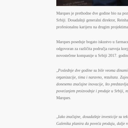
Marques je prethodne dve godine bio na pozi
Srbiji. Dosadašnji generalni direktor, Rein
profesionalnu karijeru na drugim projektima
Marques poseduje bogato iskustvo u farmaceu
odgovoran za različita područja razvoja korp
novostečene kompanije u Srbiji 2017. godin
„
Poslednje dve godine su bile veoma dinami
organizacije, tima i naravno, rezultata. Zaj
donesemo značajne inovacije, što predstavlj
povećanjem proizvodnje i prodaje u Srbiji,
Marques.
„
Iako značajne, dosadašnje investicije su te
Galenika planira da poveća prodaju, dalje r