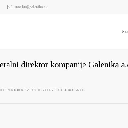
info.hu@galenika.hu
Nas
ralni direktor kompanije Galenika a.
I DIREKTOR KOMPANIJE GALENIKA A.D. BEOGRAD