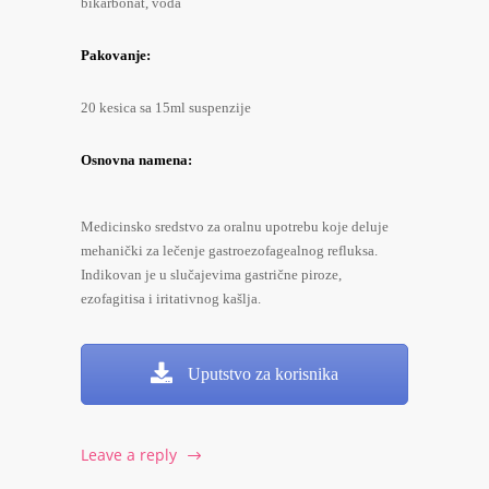
bikarbonat, voda
Pakovanje:
20 kesica sa 15ml suspenzije
Osnovna namena:
Medicinsko sredstvo za oralnu upotrebu koje deluje
mehanički za lečenje gastroezofagealnog refluksa.
Indikovan je u slučajevima gastrične piroze,
ezofagitisa i iritativnog kašlja.
Uputstvo za korisnika
Leave a reply