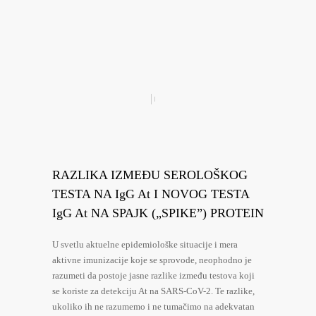
RAZLIKA IZMEĐU SEROLOŠKOG
TESTA NA IgG At I NOVOG TESTA
IgG At NA SPAJK („SPIKE”) PROTEIN
U svetlu aktuelne epidemiološke situacije i mera
aktivne imunizacije koje se sprovode, neophodno je
razumeti da postoje jasne razlike između testova koji
se koriste za detekciju At na SARS-CoV-2. Te razlike,
ukoliko ih ne razumemo i ne tumačimo na adekvatan