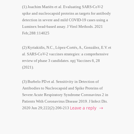
(1) Joachim Mariën et al. Evaluating SARS-CoV-2
spike and nucleocapsid proteins as targets for antibody
detection in severe and mild COVID-19 cases using a
Luminex bead-based assay. J Virol Methods. 2021
Feb;288:114025
(2) Kyriakidis, N.C., López-Cortés, A., González, E.V. et
al. SARS-CoV-2 vaccines strategies: a comprehensive
review of phase 3 candidates. npj Vaccines 6, 28
(2021).
(3) Burbelo PD et al. Sensitivity in Detection of
Antibodies to Nucleocapsid and Spike Proteins of
Severe Acute Respiratory Syndrome Coronavirus 2 in
Patients With Coronavirus Disease 2019. J Infect Dis.
Leave a reply
2020 Jun 29;222(2):206-213