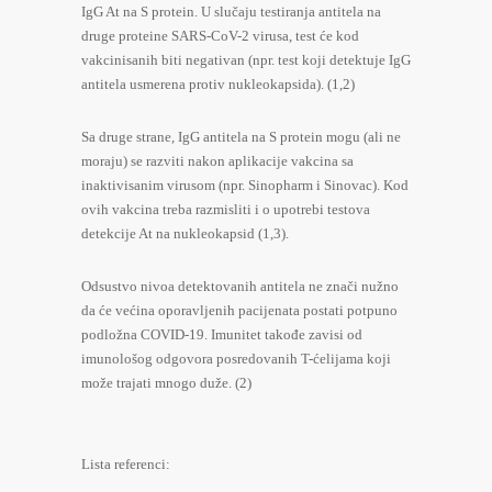
IgG At na S protein. U slučaju testiranja antitela na
druge proteine SARS-CoV-2 virusa, test će kod
vakcinisanih biti negativan (npr. test koji detektuje IgG
antitela usmerena protiv nukleokapsida). (1,2)
Sa druge strane, IgG antitela na S protein mogu (ali ne
moraju) se razviti nakon aplikacije vakcina sa
inaktivisanim virusom (npr. Sinopharm i Sinovac). Kod
ovih vakcina treba razmisliti i o upotrebi testova
detekcije At na nukleokapsid (1,3).
Odsustvo nivoa detektovanih antitela ne znači nužno
da će većina oporavljenih pacijenata postati potpuno
podložna COVID-19. Imunitet takođe zavisi od
imunološog odgovora posredovanih T-ćelijama koji
može trajati mnogo duže. (2)
Lista referenci: