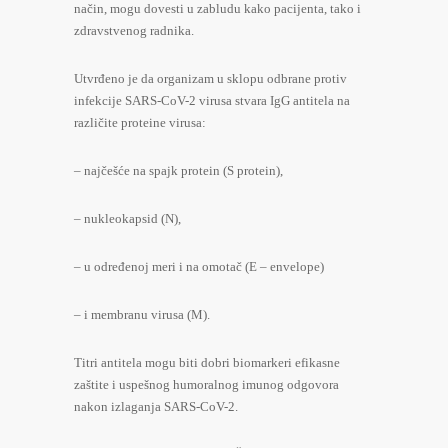
način, mogu dovesti u zabludu kako pacijenta, tako i
zdravstvenog radnika.
Utvrđeno je da organizam u sklopu odbrane protiv
infekcije SARS-CoV-2 virusa stvara IgG antitela na
različite proteine virusa:
– najčešće na spajk protein (S protein),
– nukleokapsid (N),
– u određenoj meri i na omotač (E – envelope)
– i membranu virusa (M).
Titri antitela mogu biti dobri biomarkeri efikasne
zaštite i uspešnog humoralnog imunog odgovora
nakon izlaganja SARS-CoV-2.