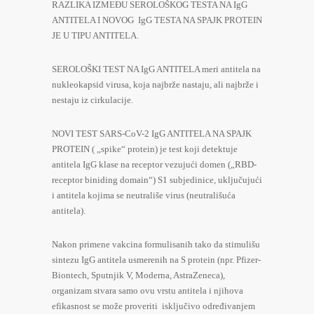
RAZLIKA IZMEĐU SEROLOŠKOG TESTA NA IgG
ANTITELA I NOVOG IgG TESTA NA SPAJK PROTEIN
JE U TIPU ANTITELA.
SEROLOŠKI TEST NA IgG ANTITELA meri antitela na
nukleokapsid virusa, koja najbrže nastaju, ali najbrže i
nestaju iz cirkulacije.
NOVI TEST SARS-CoV-2 IgG ANTITELA NA SPAJK
PROTEIN ( „spike“ protein) je test koji detektuje
antitela IgG klase na receptor vezujući domen („RBD-
receptor biniding domain“) S1 subjedinice, uključujući
i antitela kojima se neutrališe virus (neutrališuća
antitela).
Nakon primene vakcina formulisanih tako da stimulišu
sintezu IgG antitela usmerenih na S protein (npr. Pfizer-
Biontech, Sputnjik V, Moderna, AstraZeneca),
organizam stvara samo ovu vrstu antitela i njihova
efikasnost se može proveriti isključivo određivanjem