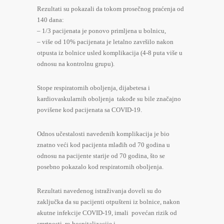
Rezultati su pokazali da tokom prosečnog praćenja od
140 dana:
– 1/3 pacijenata je ponovo primljena u bolnicu,
– više od 10% pacijenata je letalno završilo nakon
otpusta iz bolnice usled komplikacija (4-8 puta više u
odnosu na kontrolnu grupu).
Stope respiratornih oboljenja, dijabetesa i
kardiovaskularnih oboljenja takođe su bile značajno
povišene kod pacijenata sa COVID-19.
Odnos učestalosti navedenih komplikacija je bio
znatno veći kod pacijenta mlađih od 70 godina u
odnosu na pacijente starije od 70 godina, što se
posebno pokazalo kod respiratornih oboljenja.
Rezultati navedenog istraživanja doveli su do
zaključka da su pacijenti otpušteni iz bolnice, nakon
akutne infekcije COVID-19, imali povećan rizik od
smrtnosti, re-hospitalizacije i