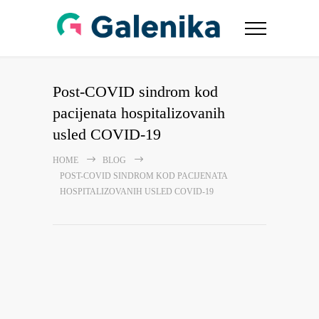
Post-COVID sindrom kod
pacijenata hospitalizovanih
usled COVID-19
HOME
BLOG
POST-COVID SINDROM KOD PACIJENATA
HOSPITALIZOVANIH USLED COVID-19