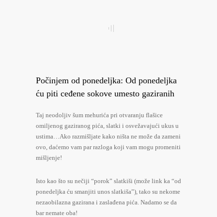
Počinjem od ponedeljka: Od ponedeljka
ću piti ceđene sokove umesto gaziranih
Taj neodoljiv šum mehurića pri otvaranju flašice
omiljenog gaziranog pića, slatki i osvežavajući ukus u
ustima…Ako razmišljate kako ništa ne može da zameni
ovo, daćemo vam par razloga koji vam mogu promeniti
mišljenje!
Isto kao što su nečiji “porok” slatkiši (može link ka “od
ponedeljka ću smanjiti unos slatkiša”), tako su nekome
nezaobilazna gazirana i zaslađena pića. Nadamo se da
bar nemate oba!