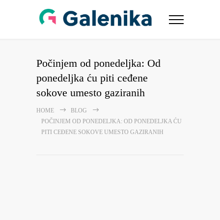
Počinjem od ponedeljka: Od
ponedeljka ću piti ceđene
sokove umesto gaziranih
HOME
BLOG
POČINJEM OD PONEDELJKA: OD PONEDELJKA ĆU
PITI CEĐENE SOKOVE UMESTO GAZIRANIH