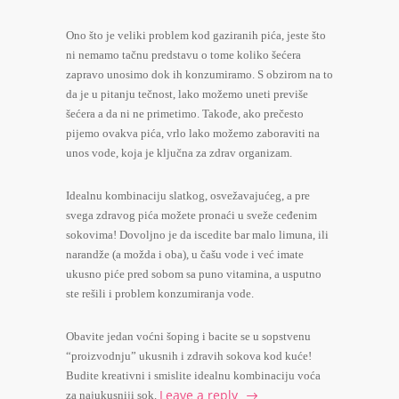
Ono što je veliki problem kod gaziranih pića, jeste što
ni nemamo tačnu predstavu o tome koliko šećera
zapravo unosimo dok ih konzumiramo. S obzirom na to
da je u pitanju tečnost, lako možemo uneti previše
šećera a da ni ne primetimo. Takođe, ako prečesto
pijemo ovakva pića, vrlo lako možemo zaboraviti na
unos vode, koja je ključna za zdrav organizam.
Idealnu kombinaciju slatkog, osvežavajućeg, a pre
svega zdravog pića možete pronaći u sveže ceđenim
sokovima! Dovoljno je da iscedite bar malo limuna, ili
narandže (a možda i oba), u čašu vode i već imate
ukusno piće pred sobom sa puno vitamina, a usputno
ste rešili i problem konzumiranja vode.
Obavite jedan voćni šoping i bacite se u sopstvenu
“proizvodnju” ukusnih i zdravih sokova kod kuće!
Budite kreativni i smislite idealnu kombinaciju voća
Leave a reply
za najukusniji sok.