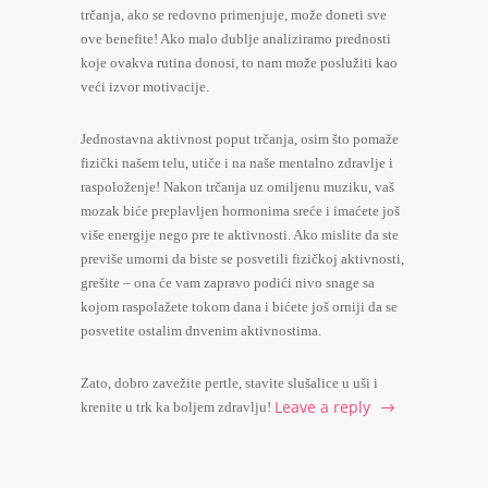
trčanja, ako se redovno primenjuje, može doneti sve
ove benefite! Ako malo dublje analiziramo prednosti
koje ovakva rutina donosi, to nam može poslužiti kao
veći izvor motivacije.
Jednostavna aktivnost poput trčanja, osim što pomaže
fizički našem telu, utiče i na naše mentalno zdravlje i
raspoloženje! Nakon trčanja uz omiljenu muziku, vaš
mozak biće preplavljen hormonima sreće i imaćete još
više energije nego pre te aktivnosti. Ako mislite da ste
previše umorni da biste se posvetili fizičkoj aktivnosti,
grešite – ona će vam zapravo podići nivo snage sa
kojom raspolažete tokom dana i bićete još orniji da se
posvetite ostalim dnvenim aktivnostima.
Zato, dobro zavežite pertle, stavite slušalice u uši i
Leave a reply
krenite u trk ka boljem zdravlju!