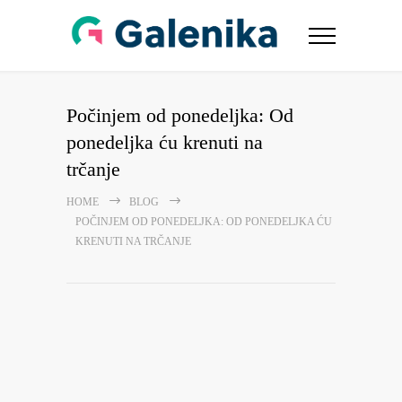
Počinjem od ponedeljka: Od
ponedeljka ću krenuti na
trčanje
HOME
BLOG
POČINJEM OD PONEDELJKA: OD PONEDELJKA ĆU
KRENUTI NA TRČANJE