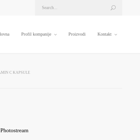
lovna
Profil kompanije
Proizvodi
Kontakt
AMIN C KAPSULE
Photostream