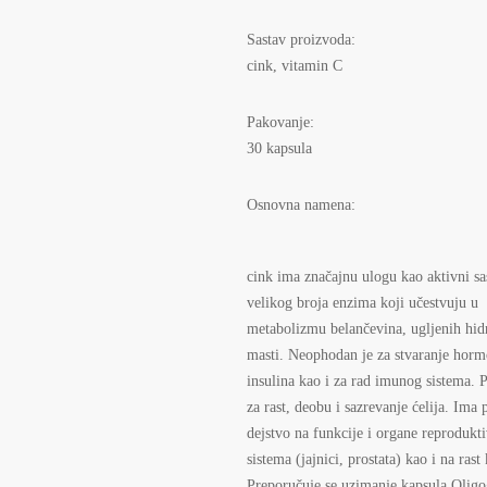
Sastav proizvoda:
cink, vitamin C
Pakovanje:
30 kapsula
Osnovna namena:
cink ima značajnu ulogu kao aktivni sa
velikog broja enzima koji učestvuju u
metabolizmu belančevina, ugljenih hidr
masti. Neophodan je za stvaranje hor
insulina kao i za rad imunog sistema. 
za rast, deobu i sazrevanje ćelija. Ima
dejstvo na funkcije i organe reprodukt
sistema (jajnici, prostata) kao i na rast 
Preporučuje se uzimanje kapsula Olig