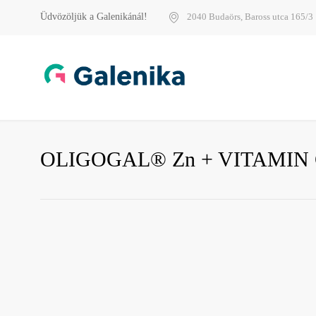
Üdvözöljük a Galenikánál!
2040 Budaörs, Baross utca 165/3
OLIGOGAL® Zn + VITAMIN