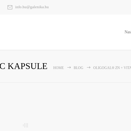
info.hu@galenika.hu
Nas
 C KAPSULE
HOME
BLOG
OLIGOGAL® ZN + VIT