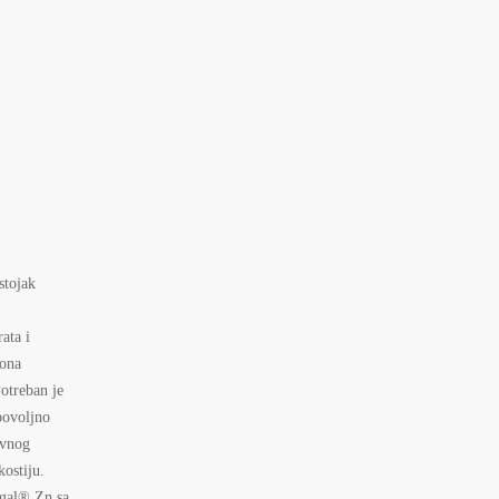
stojak
ata i
mona
Potreban je
 povoljno
ivnog
kostiju.
ogal® Zn sa