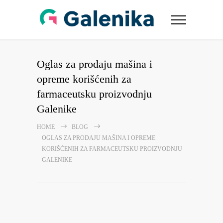
Oglas za prodaju mašina i
opreme korišćenih za
farmaceutsku proizvodnju
Galenike
HOME
BLOG
OGLAS ZA PRODAJU MAŠINA I OPREME
KORIŠĆENIH ZA FARMACEUTSKU PROIZVODNJU
GALENIKE