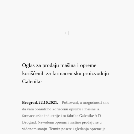
Oglas za prodaju mašina i opreme
korišćenih za farmaceutsku proizvodnju
Galenike
Beograd, 22.10.2021. –
Poštovani, u mogućnosti smo
da vam ponudimo korišćenu opremu i mašine iz
farmaceutske industrije i to fabrike Galenike A.D.
Beograd. Navedena oprema i mašine prodaju se u
viđenom stanju. Termin posete i gledanja opreme je