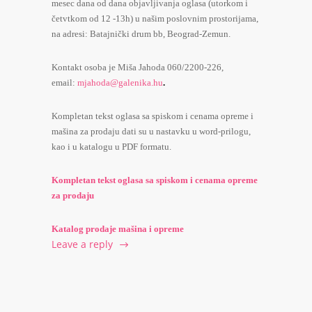
mesec dana od dana objavljivanja oglasa (utorkom i
četvtkom od 12 -13h) u našim poslovnim prostorijama,
na adresi: Batajnički drum bb, Beograd-Zemun.
Kontakt osoba je Miša Jahoda 060/2200-226,
email:
mjahoda@galenika.hu
.
Kompletan tekst oglasa sa spiskom i cenama opreme i
mašina za prodaju dati su u nastavku u word-prilogu,
kao i u katalogu u PDF formatu.
Kompletan tekst oglasa sa spiskom i cenama opreme
za prodaju
Katalog prodaje mašina i opreme
Leave a reply