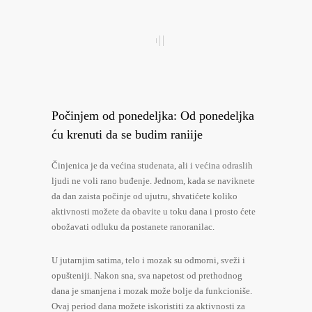
Počinjem od ponedeljka: Od ponedeljka
ću krenuti da se budim raniije
Činjenica je da većina studenata, ali i većina odraslih
ljudi ne voli rano buđenje. Jednom, kada se naviknete
da dan zaista počinje od ujutru, shvatićete koliko
aktivnosti možete da obavite u toku dana i prosto ćete
obožavati odluku da postanete ranoranilac.
U jutarnjim satima, telo i mozak su odmorni, sveži i
opušteniji. Nakon sna, sva napetost od prethodnog
dana je smanjena i mozak može bolje da funkcioniše.
Ovaj period dana možete iskoristiti za aktivnosti za