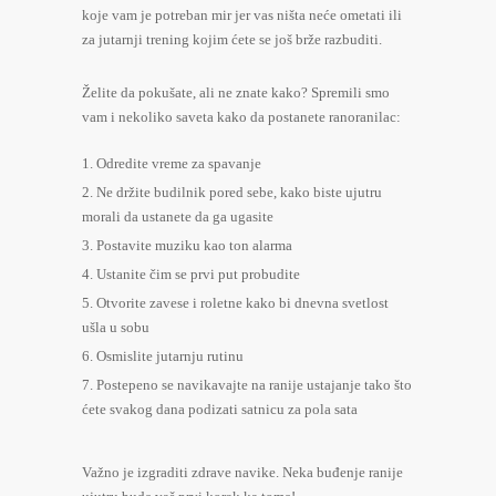
koje vam je potreban mir jer vas ništa neće ometati ili
za jutarnji trening kojim ćete se još brže razbuditi.
Želite da pokušate, ali ne znate kako? Spremili smo
vam i nekoliko saveta kako da postanete ranoranilac:
Odredite vreme za spavanje
Ne držite budilnik pored sebe, kako biste ujutru
morali da ustanete da ga ugasite
Postavite muziku kao ton alarma
Ustanite čim se prvi put probudite
Otvorite zavese i roletne kako bi dnevna svetlost
ušla u sobu
Osmislite jutarnju rutinu
Postepeno se navikavajte na ranije ustajanje tako što
ćete svakog dana podizati satnicu za pola sata
Važno je izgraditi zdrave navike. Neka buđenje ranije