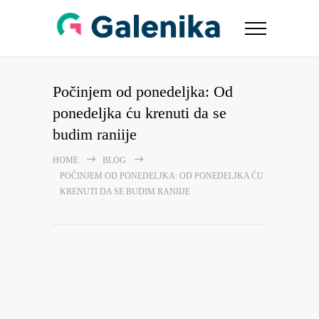
Počinjem od ponedeljka: Od
ponedeljka ću krenuti da se
budim raniije
HOME
BLOG
POČINJEM OD PONEDELJKA: OD PONEDELJKA ĆU
KRENUTI DA SE BUDIM RANIIJE