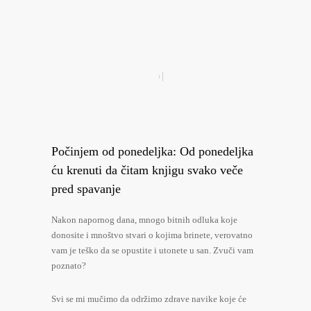
Počinjem od ponedeljka: Od ponedeljka
ću krenuti da čitam knjigu svako veče
pred spavanje
Nakon napornog dana, mnogo bitnih odluka koje
donosite i mnoštvo stvari o kojima brinete, verovatno
vam je teško da se opustite i utonete u san. Zvuči vam
poznato?
Svi se mi mučimo da održimo zdrave navike koje će