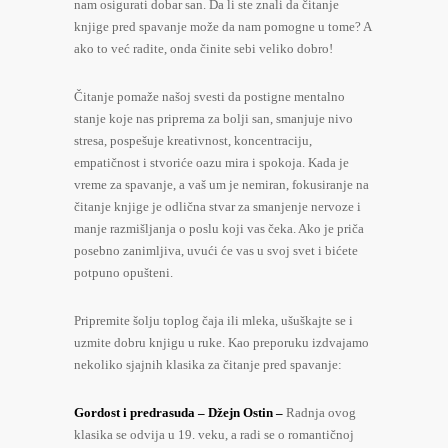
nam osigurati dobar san. Da li ste znali da čitanje
knjige pred spavanje može da nam pomogne u tome? A
ako to već radite, onda činite sebi veliko dobro!
Čitanje pomaže našoj svesti da postigne mentalno
stanje koje nas priprema za bolji san, smanjuje nivo
stresa, pospešuje kreativnost, koncentraciju,
empatičnost i stvoriće oazu mira i spokoja. Kada je
vreme za spavanje, a vaš um je nemiran, fokusiranje na
čitanje knjige je odlična stvar za smanjenje nervoze i
manje razmišljanja o poslu koji vas čeka. Ako je priča
posebno zanimljiva, uvući će vas u svoj svet i bićete
potpuno opušteni.
Pripremite šolju toplog čaja ili mleka, ušuškajte se i
uzmite dobru knjigu u ruke. Kao preporuku izdvajamo
nekoliko sjajnih klasika za čitanje pred spavanje:
Gordost i predrasuda – Džejn Ostin –
Radnja ovog
klasika se odvija u 19. veku, a radi se o romantičnoj