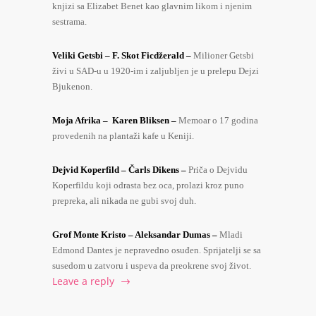
knjizi sa Elizabet Benet kao glavnim likom i njenim
sestrama.
Veliki Getsbi – F. Skot Ficdžerald –
Milioner Getsbi
živi u SAD-u u 1920-im i zaljubljen je u prelepu Dejzi
Bjukenon.
Moja Afrika – Karen Bliksen –
Memoar o 17 godina
provedenih na plantaži kafe u Keniji.
Dejvid Koperfild – Čarls Dikens –
Priča o Dejvidu
Koperfildu koji odrasta bez oca, prolazi kroz puno
prepreka, ali nikada ne gubi svoj duh.
Grof Monte Kristo – Aleksandar Dumas –
Mladi
Edmond Dantes je nepravedno osuđen. Sprijatelji se sa
susedom u zatvoru i uspeva da preokrene svoj život.
Leave a reply