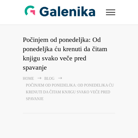
Počinjem od ponedeljka: Od
ponedeljka ću krenuti da čitam
knjigu svako veče pred
spavanje
HOME
BLOG
POČINJEM OD PONEDELJKA: OD PONEDELJKA ĆU
KRENUTI DA ČITAM KNJIGU SVAKO VEČE PRED
SPAVANJE