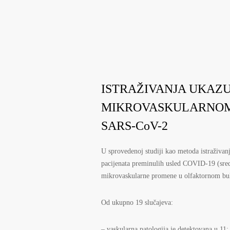
ISTRAŽIVANJA UKAZ
MIKROVASKULARNOM
SARS-CoV-2
U sprovedenoj studiji kao metoda istraživa
pacijenata preminulih usled COVID-19 (sredn
mikrovaskularne promene u olfaktornom bu
Od ukupno 19 slučajeva:
– vaskularna patologija je detektovana u 11;