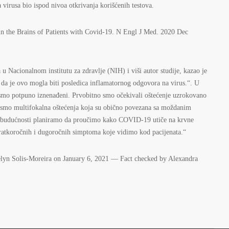
ka virusa bio ispod nivoa otkrivanja korišćenih testova.
 in the Brains of Patients with Covid-19. N Engl J Med. 2020 Dec
 Nacionalnom institutu za zdravlje (NIH) i viši autor studije, kazao je
da je ovo mogla biti posledica inflamatornog odgovora na virus.“. U
 smo potpuno iznenađeni. Prvobitno smo očekivali oštećenje uzrokovano
 smo multifokalna oštećenja koja su obično povezana sa moždanim
 budućnosti planiramo da proučimo kako COVID-19 utiče na krvne
ratkoročnih i dugoročnih simptoma koje vidimo kod pacijenata.“
elyn Solis-Moreira on January 6, 2021 — Fact checked by Alexandra