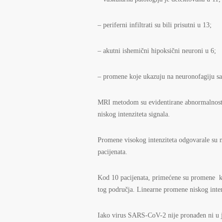
– periferni infiltrati su bili prisutni u 13;
– akutni ishemični hipoksični neuroni u 6;
– promene koje ukazuju na neuronofagiju sa
MRI metodom su evidentirane abnormalnosti 
niskog intenziteta signala.
Promene visokog intenziteta odgovarale su m
pacijenata.
Kod 10 pacijenata, primećene su promene ko
tog područja. Linearne promene niskog inten
Iako virus SARS-CoV-2 nije pronađen ni u j