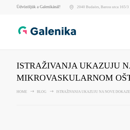
Üdvözöljük a Galenikánál!
2040 Budaörs, Baross utca 165/3
ISTRAŽIVANJA UKAZUJU 
MIKROVASKULARNOM OŠTE
HOME
BLOG
ISTRAŽIVANJA UKAZUJU NA NOVE DOKAZ