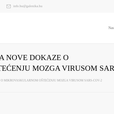
info.hu@galenika.hu
Nas
NA NOVE DOKAZE O
ĆENJU MOZGA VIRUSOM SARS
E O MIKROVASKULARNOM OŠTEĆENJU MOZGA VIRUSOM SARS-COV-2