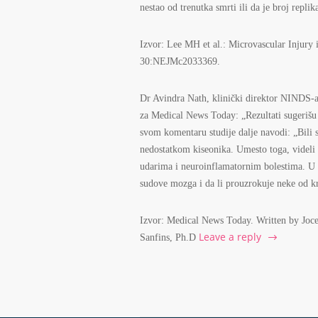
nestao od trenutka smrti ili da je broj repli
Izvor: Lee MH et al.: Microvascular Injury
30:NEJMc2033369.
Dr Avindra Nath, klinički direktor NINDS-a u
za Medical News Today: „Rezultati sugerišu 
svom komentaru studije dalje navodi: „Bili
nedostatkom kiseonika. Umesto toga, videli
udarima i neuroinflamatornim bolestima. U
sudove mozga i da li prouzrokuje neke od k
Izvor: Medical News Today. Written by Joc
Leave a reply
Sanfins, Ph.D