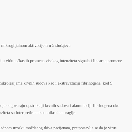
 mikroglijalnom aktivacijom u 5 slučajeva.
u vidu tačkastih promena visokog intenziteta signala i linearne promene
ikrolezijama krvnih sudova kao i ekstravazaciji fibrinogena, kod 9
je odgovaraju opstrukciji krvnih sudova i akumulaciji fibrinogena oko
ziteta su interpretirane kao mikrohemoragije.
ednom uzorku moždanog tkiva pacijenata, pretpostavlja se da je virus