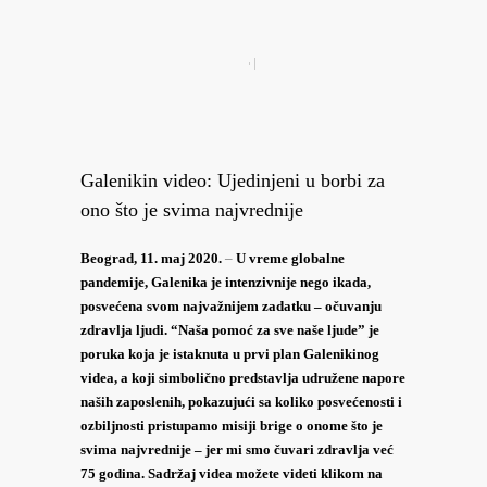
Galenikin video: Ujedinjeni u borbi za
ono što je svima najvrednije
Beograd, 11. maj 2020.
–
U vreme globalne
pandemije, Galenika je intenzivnije nego ikada,
posvećena svom najvažnijem zadatku – očuvanju
zdravlja ljudi. “Naša pomoć za sve naše ljude” je
poruka koja je istaknuta u prvi plan Galenikinog
videa, a koji simbolično predstavlja udružene napore
naših zaposlenih, pokazujući sa koliko posvećenosti i
ozbiljnosti pristupamo misiji brige o onome što je
svima najvrednije – jer mi smo čuvari zdravlja već
75 godina. Sadržaj videa možete videti klikom na