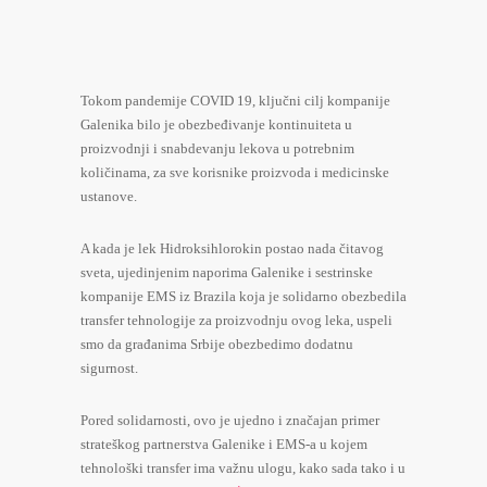
Tokom pandemije COVID 19, ključni cilj kompanije
Galenika bilo je obezbeđivanje kontinuiteta u
proizvodnji i snabdevanju lekova u potrebnim
količinama, za sve korisnike proizvoda i medicinske
ustanove.
A kada je lek Hidroksihlorokin postao nada čitavog
sveta, ujedinjenim naporima Galenike i sestrinske
kompanije EMS iz Brazila koja je solidarno obezbedila
transfer tehnologije za proizvodnju ovog leka, uspeli
smo da građanima Srbije obezbedimo dodatnu
sigurnost.
Pored solidarnosti, ovo je ujedno i značajan primer
strateškog partnerstva Galenike i EMS-a u kojem
tehnološki transfer ima važnu ulogu, kako sada tako i u