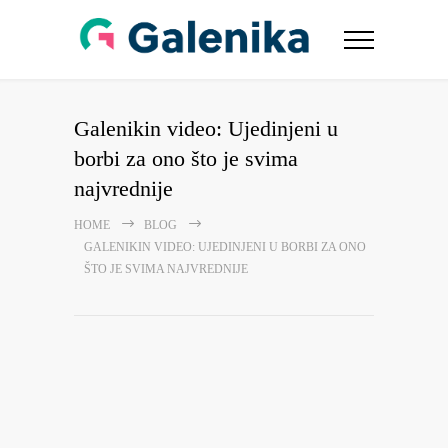
Galenikin video: Ujedinjeni u
borbi za ono što je svima
najvrednije
HOME
BLOG
GALENIKIN VIDEO: UJEDINJENI U BORBI ZA ONO
ŠTO JE SVIMA NAJVREDNIJE