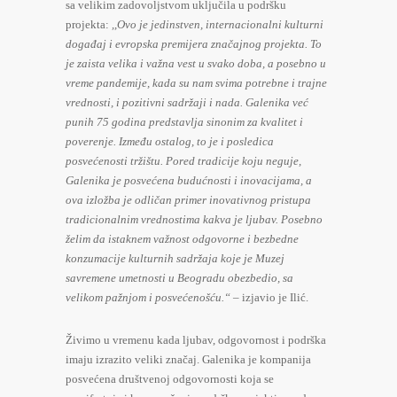
sa velikim zadovoljstvom uključila u podršku
projekta:
,,Ovo je jedinstven, internacionalni kulturni
događaj i evropska premijera značajnog projekta. To
je zaista velika i važna vest u svako doba, a posebno u
vreme pandemije, kada su nam svima potrebne i trajne
vrednosti, i pozitivni sadržaji i nada. Galenika već
punih 75 godina predstavlja sinonim za kvalitet i
poverenje. Između ostalog, to je i posledica
posvećenosti tržištu. Pored tradicije koju neguje,
Galenika je posvećena budućnosti i inovacijama, a
ova izložba je odličan primer inovativnog pristupa
tradicionalnim vrednostima kakva je ljubav. Posebno
želim da istaknem važnost odgovorne i bezbedne
konzumacije kulturnih sadržaja koje je Muzej
savremene umetnosti u Beogradu obezbedio, sa
velikom pažnjom i posvećenošću.“
– izjavio je Ilić.
Živimo u vremenu kada ljubav, odgovornost i podrška
imaju izrazito veliki značaj. Galenika je kompanija
posvećena društvenoj odgovornosti koja se