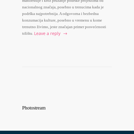
manifestuje i kroz pružanje podrške projektima od
nacionalnog značaja, posebno u trenucima kada je
podrška najpotrebnija. A odgovorna i bezbedna
konzumacija kulture, posebno u vremenu u kome
trenutno živimo, jeste značajan primer posvećenosti
Leave a reply
tržištu.
Photostream