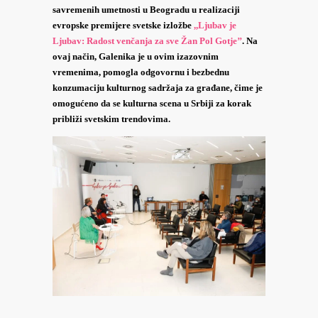
savremenih umetnosti u Beogradu u realizaciji
evropske premijere svetske izložbe
,,Ljubav je
Ljubav: Radost venčanja za sve Žan Pol Gotje’’
. Na
ovaj način, Galenika je u ovim izazovnim
vremenima, pomogla odgovornu i bezbednu
konzumaciju kulturnog sadržaja za građane, čime je
omogućeno da se kulturna scena u Srbiji za korak
približi svetskim trendovima.