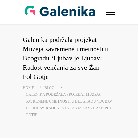
Galenika podržala projekat
Muzeja savremene umetnosti u
Beogradu ‘Ljubav je Ljubav:
Radost venčanja za sve Žan
Pol Gotje’
HOME
BLOG
GALENIKA PODRŽALA PROJEKAT MUZEJA
SAVREMENE UMETNOSTI U BEOGRADU ‘LJUBAV
JE LJUBAV: RADOST VENČANJA ZA SVE ŽAN POL
GOTJE’