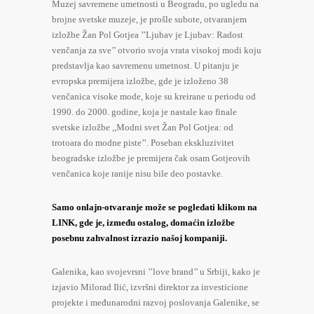
Muzej savremene umetnosti u Beogradu, po ugledu na
brojne svetske muzeje, je prošle subote, otvaranjem
izložbe Žan Pol Gotjea ’’Ljubav je Ljubav: Radost
venčanja za sve’’ otvorio svoja vrata visokoj modi koju
predstavlja kao savremenu umetnost. U pitanju je
evropska premijera izložbe, gde je izloženo 38
venčanica visoke mode, koje su kreirane u periodu od
1990. do 2000. godine, koja je nastale kao finale
svetske izložbe ,,Modni svet Žan Pol Gotjea: od
trotoara do modne piste’’. Poseban ekskluzivitet
beogradske izložbe je premijera čak osam Gotjeovih
venčanica koje ranije nisu bile deo postavke.
Samo onlajn-otvaranje može se pogledati klikom na
LINK
, gde je, između ostalog, domaćin izložbe
posebnu zahvalnost izrazio našoj kompaniji.
Galenika, kao svojevrsni ’’love brand’’ u Srbiji, kako je
izjavio Milorad Ilić, izvršni direktor za investicione
projekte i međunarodni razvoj poslovanja Galenike, se