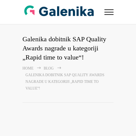
Galenika dobitnik SAP Quality
Awards nagrade u kategoriji
„Rapid time to value“!
HOME
BLOG
GALENIKA DOBITNIK SAP QUALITY AWARDS
NAGRADE U KATEGORIJI „RAPID TIME TO
VALUE“!