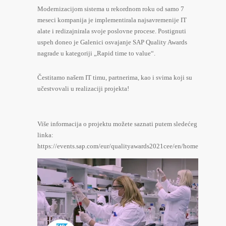
Modernizacijom sistema u rekordnom roku od samo 7
meseci kompanija je implementirala najsavremenije IT
alate i redizajnirala svoje poslovne procese. Postignuti
uspeh doneo je Galenici osvajanje SAP Quality Awards
nagrade u kategoriji „Rapid time to value“.
Čestitamo našem IT timu, partnerima, kao i svima koji su
učestvovali u realizaciji projekta!
Više informacija o projektu možete saznati putem sledećeg
linka:
https://events.sap.com/eur/qualityawards2021cee/en/home