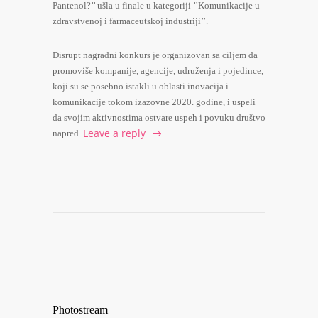
Pantenol?’’ ušla u finale u kategoriji ’’Komunikacije u
zdravstvenoj i farmaceutskoj industriji’’.
Disrupt nagradni konkurs je organizovan sa ciljem da
promoviše kompanije, agencije, udruženja i pojedince,
koji su se posebno istakli u oblasti inovacija i
komunikacije tokom izazovne 2020. godine, i uspeli
da svojim aktivnostima ostvare uspeh i povuku društvo
Leave a reply
napred.
Photostream