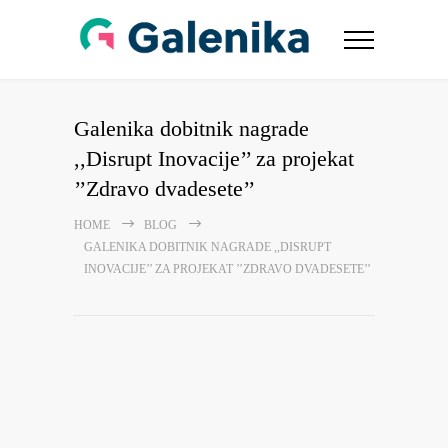
Galenika dobitnik nagrade
,,Disrupt Inovacije’’ za projekat
’’Zdravo dvadesete’’
HOME
BLOG
GALENIKA DOBITNIK NAGRADE ,,DISRUPT
INOVACIJE’’ ZA PROJEKAT ’’ZDRAVO DVADESETE’’