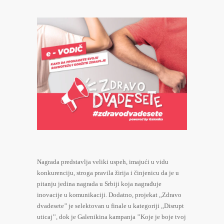
Nagrada predstavlja veliki uspeh, imajući u vidu
konkurenciju, stroga pravila žirija i činjenicu da je u
pitanju jedina nagrada u Srbiji koja nagrađuje
inovacije u komunikaciji. Dodatno, projekat ,,Zdravo
dvadesete’’ je selektovan u finale u kategoriji ,,Disrupt
uticaj’’, dok je Galenikina kampanja ’’Koje je boje tvoj