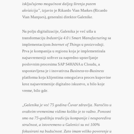
isključujemo mogućnost daljeg širenja putem
akvizicija
’’, izjavio je Rikardo Vian Markes (Ricardo
Vian Marques), generalni direktor Galenike.
Na polju digitalizacije, Galenika je već ušla u
transformaciju
Industrija 4.0
i
Smart Manufacturing
sa
implementacijom
Internet of Things
u proizvodnji.
Prva je kompanija u regionu koja je implementirala
najsavremeniji softver za napredno upravljanje
poslovnim procesima SAP S4HANA u Cloudu, a
uspostavljena je i inovativna
Business-to-Business
platforma koja klijentima omogućava proces kupovine
kroz najsavremenije digitalno iskustvo, u bilo koje
vreme, bilo gde.
,,
Galenika je već 75 godina Čuvar zdravlja. Naročito u
ovakvim vremenima vidimo koliko je to važno. Ponosni
smo na 75-godišnju tradiciju kompanije i neuporedivu
stručnost, a istovremeno u Galenici su svi 100%
fokusirani na budućnost. Zato imam veliko poverenje u