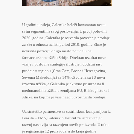
U godini jubileja, Galenika beleži konstantan rast u
svim segmentima svog poslovanja. U prvoj polovini
2020. godine, Galenika je ostvarila povećanje prodaje
za 8% u odnosu na isti period 2019. godine, čime je
učvrstila poziciju drugo mesto po udelu na
farmaceutskom tržištu Srbije. Direktan rezultat nove
vizije i poslovne strategije ilustruje i dodatni rast
prodaje u regionu (Crna Gora, Bosna i Hercegovina,
Severna Makedonija) za 14%. Otvorena su i 3 nova
izvozna tržišta, a Galenika je aktivno prisutna na 8
međunarodnih tržišta u zemljama EU, Bliskog istoka i
Afrike, na kojima je više nego udvostručila prodaju.
Uz strateško partnerstvo sa sestrinskom kompanijom iz
Brazila – EMS, Galenikin Institut za istraživanje i
razvoj nastavlja sa razvojem novih proizvoda. U toku
je registracija 12 proizvoda, a do kraja godine