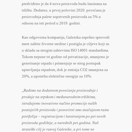
predviđeno je da 4 nova proizvoda budu lansirana na
tržištu. Dodatno, u prvoj polovini 2020. povećana je
proizvodnja palete sopstvenih proizvoda za 5% u
odnosu na isti period u 2019. godini.
Kao odgovorna kompanija, Galenika uspešno sprovodi
mere zaštite životne sredine i postigla je ciljeve koji su
u skladu sa strogim zahtevima ISO 14001 standardima.
Tokom nepune tri godine od privatizacije, smanjeno je
generisanje otpada i primenjuje se strog postupak
upravljanja otpadom, dok je emisija CO2 smanjena za
20%, a upotreba električne energije za 10%.
,,
Radimo na dodatnom povećanju proizvodnje i
prodaje na srpskom i međunarodnim tržištima,
istražujemo inovativne načine promocije naših
postojećih proizvoda i posvećeni smo značajnom rastu
portfolija – registracijom i lansiranjem po pet novih
proizvoda godišnje, u narednih pet godina. Naš
strateški cilj je razvoj Galenike, a pri tome ne