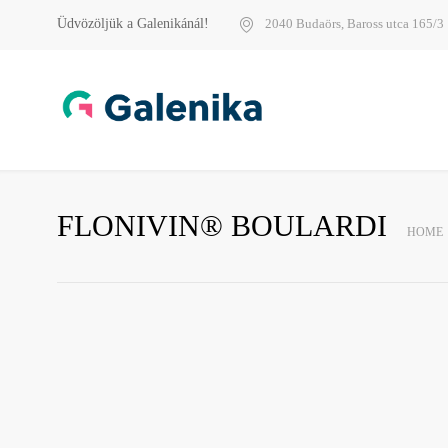
Üdvözöljük a Galenikánál!
2040 Budaörs, Baross utca 165/3
FLONIVIN® BOULARDI
HOME