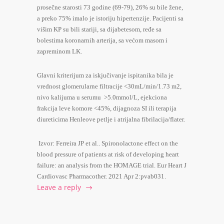
prosečne starosti 73 godine (69-79), 26% su bile žene,
a preko 75% imalo je istoriju hipertenzije. Pacijenti sa
višim KP su bili stariji, sa dijabetesom, ređe sa
bolestima koronarnih arterija, sa većom masom i
zapreminom LK.
Glavni kriterijum za iskjučivanje ispitanika bila je
vrednost glomerularne filtracije <30mL/min/1.73 m
2
,
nivo kalijuma u serumu >5.0mmol/L, ejekciona
frakcija leve komore <45%, dijagnoza SI ili terapija
diureticima Henleove petlje i atrijalna fibrilacija/flater.
Izvor: Ferreira JP et al.. Spironolactone effect on the
blood pressure of patients at risk of developing heart
failure: an analysis from the HOMAGE trial. Eur Heart J
Cardiovasc Pharmacother. 2021 Apr 2:pvab031.
Leave a reply