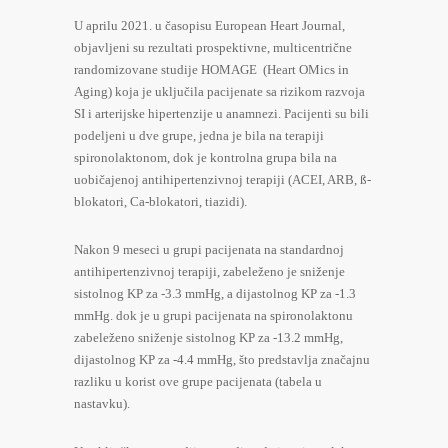
U aprilu 2021. u časopisu European Heart Journal,
objavljeni su rezultati prospektivne, multicentrične
randomizovane studije HOMAGE (Heart OMics in
Aging) koja je uključila pacijenate sa rizikom razvoja
SI i arterijske hipertenzije u anamnezi. Pacijenti su bili
podeljeni u dve grupe, jedna je bila na terapiji
spironolaktonom, dok je kontrolna grupa bila na
uobičajenoj antihipertenzivnoj terapiji (ACEI, ARB, ß-
blokatori, Ca-blokatori, tiazidi).
Nakon 9 meseci u grupi pacijenata na standardnoj
antihipertenzivnoj terapiji, zabeleženo je sniženje
sistolnog KP za -3.3 mmHg, a dijastolnog KP za -1.3
mmHg. dok je u grupi pacijenata na spironolaktonu
zabeleženo sniženje sistolnog KP za -13.2 mmHg,
dijastolnog KP za -4.4 mmHg, što predstavlja značajnu
razliku u korist ove grupe pacijenata (tabela u
nastavku).