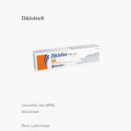
Diklofen®
Generičko ime (INN):
diklofenak
Doza i pakovanje: