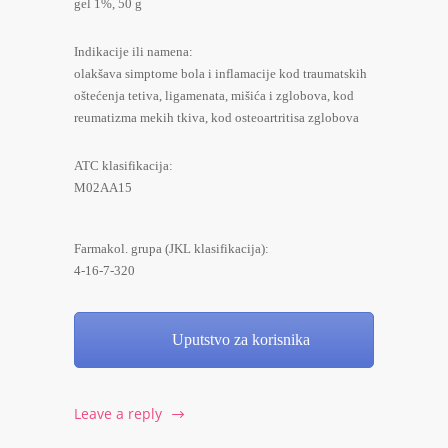
gel 1%, 50 g
Indikacije ili namena:
olakšava simptome bola i inflamacije kod traumatskih
oštećenja tetiva, ligamenata, mišića i zglobova, kod
reumatizma mekih tkiva, kod osteoartritisa zglobova
ATC klasifikacija:
M02AA15
Farmakol. grupa (JKL klasifikacija):
4-16-7-320
Uputstvo za korisnika
Leave a reply