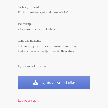
Sastav proizvoda:
Enzimi pankreasa, ekstrakt goveđe žuči
Pakovanje:
20 gastrorezistentnih tableta
Osnovna namena:
Otklanja tegobe izazvane unosom masne hrane;
kod smanjene sekrecije digestivnih enzima
Uputstvo za korisnika
Uputstvo za korisnike
Leave a reply