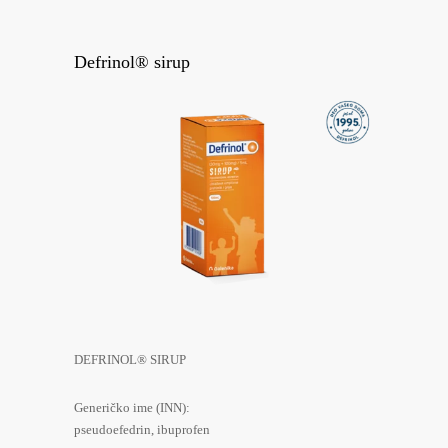
Defrinol® sirup
DEFRINOL® SIRUP
Generičko ime (INN):
pseudoefedrin, ibuprofen