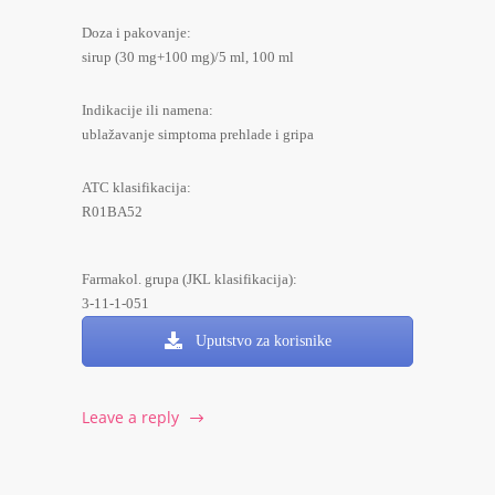
Doza i pakovanje:
sirup (30 mg+100 mg)/5 ml, 100 ml
Indikacije ili namena:
ublažavanje simptoma prehlade i gripa
ATC klasifikacija:
R01BA52
Farmakol. grupa (JKL klasifikacija):
3-11-1-051
Uputstvo za korisnike
Leave a reply