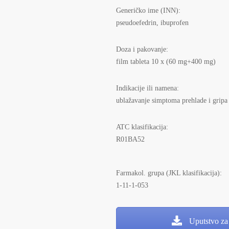
Generičko ime (INN):
pseudoefedrin, ibuprofen
Doza i pakovanje:
film tableta 10 x (60 mg+400 mg)
Indikacije ili namena:
ublažavanje simptoma prehlade i gripa
ATC klasifikacija:
R01BA52
Farmakol. grupa (JKL klasifikacija):
1-11-1-053
Uputstvo za 