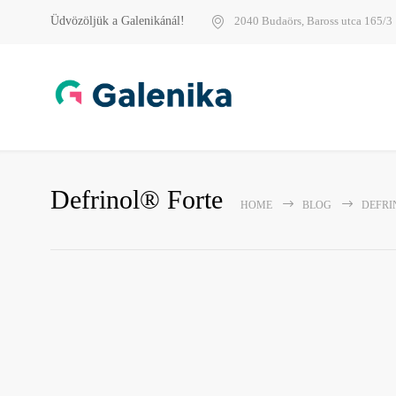
Üdvözöljük a Galenikánál!
2040 Budaörs, Baross utca 165/3
Defrinol® Forte
HOME
BLOG
DEFRI