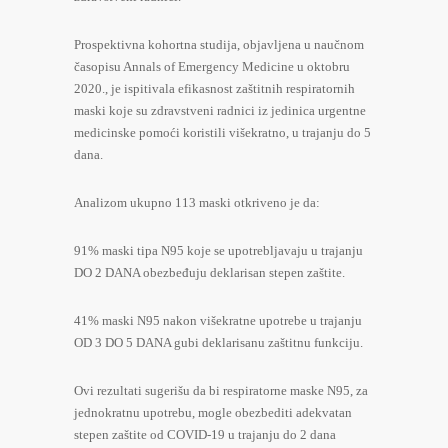
Prospektivna kohortna studija, objavljena u naučnom
časopisu Annals of Emergency Medicine u oktobru
2020., je ispitivala efikasnost zaštitnih respiratornih
maski koje su zdravstveni radnici iz jedinica urgentne
medicinske pomoći koristili višekratno, u trajanju do 5
dana.
Analizom ukupno 113 maski otkriveno je da:
91% maski tipa N95 koje se upotrebljavaju u trajanju
DO 2 DANA obezbeđuju deklarisan stepen zaštite.
41% maski N95 nakon višekratne upotrebe u trajanju
OD 3 DO 5 DANA gubi deklarisanu zaštitnu funkciju.
Ovi rezultati sugerišu da bi respiratorne maske N95, za
jednokratnu upotrebu, mogle obezbediti adekvatan
stepen zaštite od COVID-19 u trajanju do 2 dana