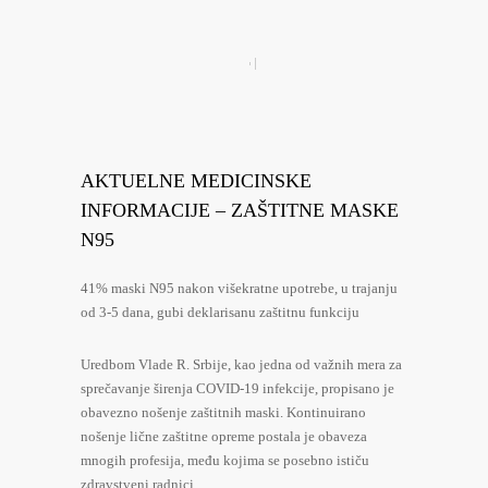
AKTUELNE MEDICINSKE
INFORMACIJE – ZAŠTITNE MASKE
N95
41% maski N95 nakon višekratne upotrebe, u trajanju
od 3-5 dana, gubi deklarisanu zaštitnu funkciju
Uredbom Vlade R. Srbije, kao jedna od važnih mera za
sprečavanje širenja COVID-19 infekcije, propisano je
obavezno nošenje zaštitnih maski. Kontinuirano
nošenje lične zaštitne opreme postala je obaveza
mnogih profesija, među kojima se posebno ističu
zdravstveni radnici.