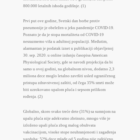
800.000 letalnih ishoda godišnje. (1)
Prvi put ove godine, Svetski dan borbe protiv
pneumonije je obeležen u jeku pandemije COVID-19.
Poznato je da je stopa mortaliteta od COVID-19
nesrazmerno viša u adultnoj populaciji. Međutim,
alarmantan je podatak iznet u publikaciji objavljenoj
30. sep. 2020. u online izdanju časopisa American
Physiological Society, gde se navodi projekcija da bi
samo u ovoj godini, na globalnom nivou, dodatno 2,3
miliona dece moglo letalno završiti usled ograničenog
pristupa zdravstvenoj zaštiti, od čega 35% smrti može
biti uzrokovano upalom pluća i sepsom prilikom
rođenja. (2)
Globalno, skoro svako treće dete (31%) sa sumnjom na
upalu pluća nije adekvatno zbrinuto, mnogo više je
izloženo upali pluća zbog malog obuhvata
vakcinacijom, visoke stope neuhranjenosti i zagađenja
vazduha: 52% dece mlađe od 5 godina nije zaštićeno