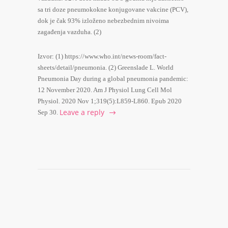
sa tri doze pneumokokne konjugovane vakcine (PCV),
dok je čak 93% izloženo nebezbednim nivoima
zagađenja vazduha. (2)
Izvor: (1) https://www.who.int/news-room/fact-
sheets/detail/pneumonia. (2) Greenslade L. World
Pneumonia Day during a global pneumonia pandemic:
12 November 2020. Am J Physiol Lung Cell Mol
Physiol. 2020 Nov 1;319(5):L859-L860. Epub 2020
Leave a reply
Sep 30.