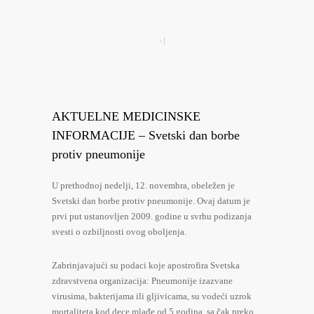
AKTUELNE MEDICINSKE
INFORMACIJE – Svetski dan borbe
protiv pneumonije
U prethodnoj nedelji, 12. novembra, obeležen je
Svetski dan borbe protiv pneumonije. Ovaj datum je
prvi put ustanovljen 2009. godine u svrhu podizanja
svesti o ozbiljnosti ovog oboljenja.
Zabrinjavajući su podaci koje apostrofira Svetska
zdravstvena organizacija: Pneumonije izazvane
virusima, bakterijama ili gljivicama, su vodeći uzrok
mortaliteta kod dece mlađe od 5 godina, sa čak preko