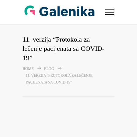
11. verzija “Protokola za
lečenje pacijenata sa COVID-
19”
HOME
BLOG
11. VERZIJA “PROTOKOLA ZA LEČENJE
PACIJENATA SA COVID-19”